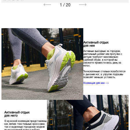
1
/
20
Активный отдых
для нее
Активные выходные за городом,
длительный шопинг или прогулки с
детьми требуют максимально
удобной обуви, в которой вы
сможете провести весь день на
ногах.
Технологичные стельки позаботятся
о дыхании ног, а упругие подошвы
позволят меньше уставать.
Коллекция для нее –>
Активный отдых
для него
В мужской коллекции представлены
как легкие текстильные кроссовки,
так и надежные городские модели
из натуральной кожи и нубука.