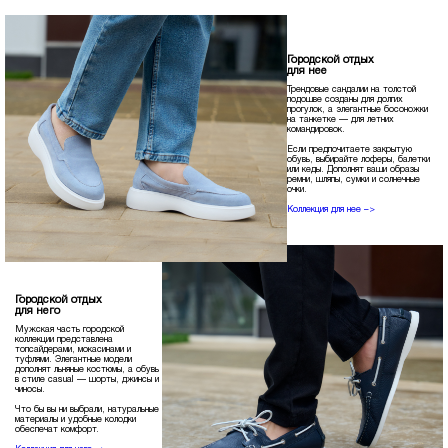
Городской отдых
для нее
Трендовые сандалии на толстой
подошве созданы для долгих
прогулок, а элегантные босоножки
на танкетке — для летних
командировок.
Если предпочитаете закрытую
обувь, выбирайте лоферы, балетки
или кеды. Дополнят ваши образы
ремни, шляпы, сумки и солнечные
очки.
Коллекция для нее –>
Городской отдых
для него
Мужская часть городской
коллекции представлена
топсайдерами, мокасинами и
туфлями. Элегантные модели
дополнят льняные костюмы, а обувь
в стиле casual — шорты, джинсы и
чиносы.
Что бы вы ни выбрали, натуральные
материалы и удобные колодки
обеспечат комфорт.