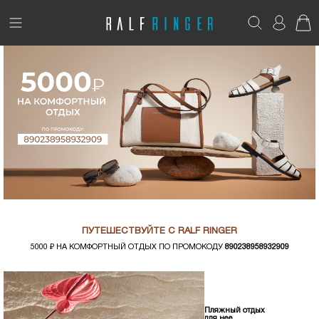
!
Возникли вопросы? -
club@ralf.ru
Новинки
Женщинам
Мужчинам
Детям
Капсула
ПУТЕШЕСТВУЙТЕ С RALF RINGER
Аутлет
5000 ₽ НА КОМФОРТНЫЙ ОТДЫХ ПО ПРОМОКОДУ
890238958932909
Акции / Новости
Пляжный отдых
Адреса магазинов
для нее