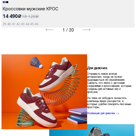
Кроссовки мужские КРОС
14 490
18 120
c
a
39 40 41 42 43 44 45 46
1
/
20
Для девочек
Открывать новое всегда
интереснее, когда не нужно
задумываться об ограничениях.
Сделать это легко с детскими
сандалиями и кроссовками, которые
созданы для активных игр и
прогулок.
На пляж не забудьте захватить
шлепанцы ярких расцветок, в
которых удобно покорять песчаные
просторы.
Коллекция для девочек –>