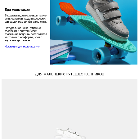
Для мальчиков
В коллекции для мальчиков также
есть сандалии, кеды и кроссовки
для самых главных фанатов лета.
Натуральная кожа, удобные
застежки и анатомически
правильные подошвы позаботятся
не только о комфорте, но и о
здоровье детских ног.
Коллекция для мальчиков –>
ДЛЯ МАЛЕНЬКИХ ПУТЕШЕСТВЕННИКОВ