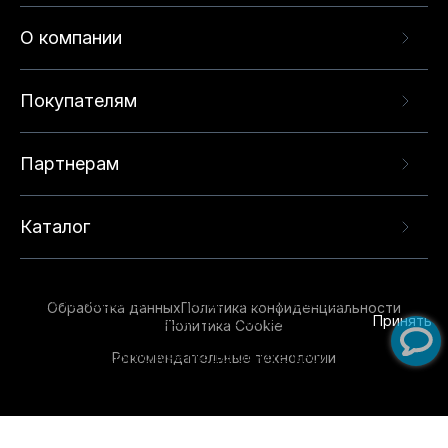
О компании
Покупателям
Партнерам
Каталог
Данный веб-сайт использует cookie-файлы и
рекомендательные технологии в целях
предоставления вам лучшего пользовательского
опыта на нашем сайте. Продолжая использовать
Обработка данных
Политика конфиденциальности
данный сайт, вы соглашаетесь с использованием
Принять
Политика Cookie
нами
cookie-файлов
и рекомендательных
Рекомендательные технологии
технологий. Для получения дополнительной
информации см.
Условия предоставления
рекомендательных технологий
.