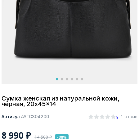
Москва
Да, все верно
Изменить город
О компании
Покупателям
Сумка женская из натуральной кожи,
черная, 20x45x14
1 отзыв
Артикул
АУГС304200
5
8 990
₽
14 500
₽
-38%