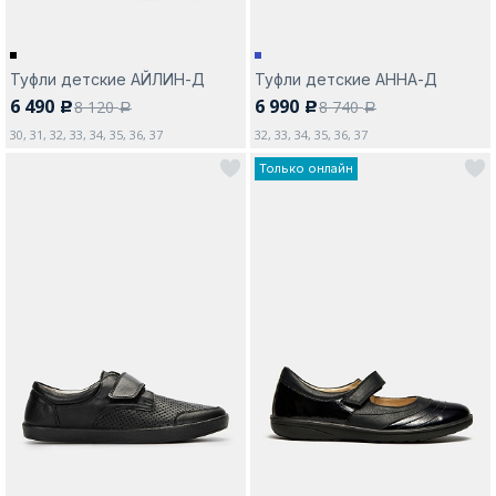
Туфли детские АЙЛИН-Д
Туфли детские АННА-Д
6 490
6 990
8 120
8 740
c
c
a
a
30, 31, 32, 33, 34, 35, 36, 37
32, 33, 34, 35, 36, 37
Только онлайн