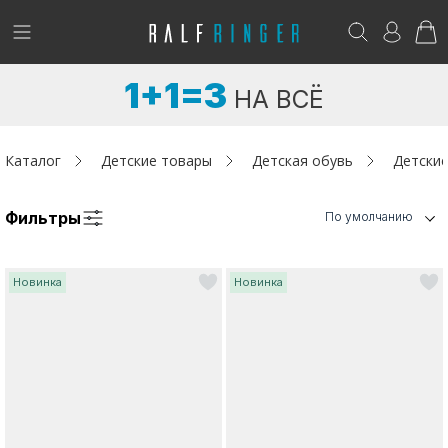
!
Возникли вопросы? -
club@ralf.ru
1+1=3
НА ВСЁ
Новинки
Женщинам
Каталог
Детские товары
Детская обувь
Детские
Мужчинам
Фильтры
По умолчанию
Детям
Новинка
Новинка
Капсула
Аутлет
Акции / Новости
Адреса магазинов