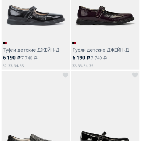
Москва
Туфли детские ДЖЕЙН-Д
Туфли детские ДЖЕЙН-Д
6 190
6 190
7 740
7 740
c
c
Да, все верно
Изменить город
a
a
32, 33, 34, 35
32, 33, 34, 35
О компании
Покупателям