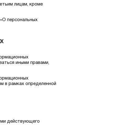
етьим лицам, кроме
 «О персональных
ЫХ
формационных
ваться иными правами,
формационных
им в рамках определенной
ниями действующего