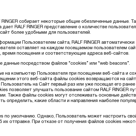
F RINGER собирает некоторые общие обезличенные данные. Т
а дает RALF RINGER представление о количестве пользовате
сайт более удобными для пользователей.
информации Пользователем сайта, RALF RINGER автоматическ
вателя оставляет на каждом посещаемом пользователем сайт
а, время посещения и соответствующие адреса веб-сайтов.
е данные посредством файлов “cookies” или “web beacons”.
мые на компьютер Пользователя при посещении веб-сайта и с
щении этого веб-сайта файлы cookies возвращаются на сайт
 Пользователь на Сайт первый раз или уже посещал его ранее
okies позволяет улучшать пользование сайтом RALF RINGER пу
и. Также файлы cookies могут отслеживать основные действ
ь определить, какие области и направления наиболее популяр
s по умолчанию. Однако, Пользователь может настроить сво
б их отправке. При отказе от получения файлов cookies неко