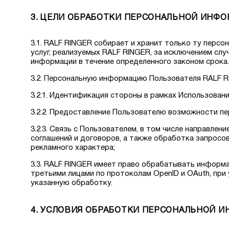
3. ЦЕЛИ ОБРАБОТКИ ПЕРСОНАЛЬНОЙ ИНФ
3.1. RALF RINGER собирает и хранит только ту перс
услуг, реализуемых RALF RINGER, за исключением сл
информации в течение определенного законом срока.
3.2. Персональную информацию Пользователя RALF R
3.2.1. Идентификация стороны в рамках Использовани
3.2.2. Предоставление Пользователю возможности пе
3.2.3. Связь с Пользователем, в том числе направле
соглашений и договоров, а также обработка запросо
рекламного характера;
3.3. RALF RINGER имеет право обрабатывать информ
третьими лицами по протоколам OpenID и OAuth, при
указанную обработку.
4. УСЛОВИЯ ОБРАБОТКИ ПЕРСОНАЛЬНОЙ И