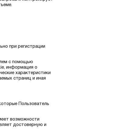
бъеме.
льно при регистрации
елем с помощью
ie, информация о
ические характеристики
аемых страниц и иная
 которые Пользователь
имеет возможности
авляет достоверную и