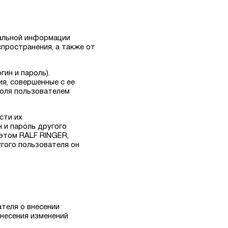
нальной информации
спространения, а также от
ин и пароль).
я, совершенные с ее
роля пользователем
сти их
н и пароль другого
этом RALF RINGER,
угого пользователя он
теля о внесении
несения изменений