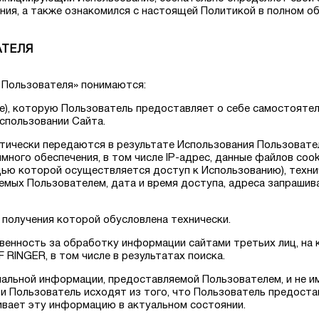
ия, а также ознакомился с настоящей Политикой в полном о
АТЕЛЯ
 Пользователя» понимаются:
ые), которую Пользователь предоставляет о себе самостояте
Использовании Сайта.
матически передаются в результате Использования Пользоват
ного обеспечения, в том числе IP-адрес, данные файлов cook
щью которой осуществляется доступ к Использованию), техн
емых Пользователем, дата и время доступа, адреса запрашив
 получения которой обусловлена технически.
ственность за обработку информации сайтами третьих лиц, на
 RINGER, в том числе в результатах поиска.
нальной информации, предоставляемой Пользователем, и не 
и Пользователь исходят из того, что Пользователь предост
ает эту информацию в актуальном состоянии.