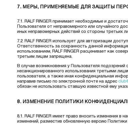
7. МЕРЫ, ПРИМЕНЯЕМЫЕ ДЛЯ ЗАЩИТЫ ПЕ
7.1. RALF RINGER принимает необходимые и достато
Пользователя от неправомерного или случайного дост
иных неправомерных действий со стороны третьих ли
7.2. RALF RINGER использует для авторизации досту
Ответственность за сохранность данной информации,
использованием, RALF RINGER расценивает как совер
третьим лицам запрещена.
В случае возникновения у Пользователя подозрений 
несанкционированного использования третьими лицами
пользователя, а также иная конфиденциальная инфо
направив письмо по электронной почте на адрес
club@
обязан не использовать ставшую известной ему ука
8. ИЗМЕНЕНИЕ ПОЛИТИКИ КОНФИДЕНЦИА
8.1. RALF RINGER имеет право вносить изменения в 
изменений, разместив обновленную версию Политики 