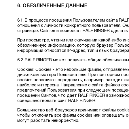
6. ОБЕЗЛИЧЕННЫЕ ДАННЫЕ
6.1. В процессе посещения Пользователем сайта RAL
отношения к личности конкретного пользователя. Он
страницах Сайтов и позволяет RALF RINGER сделать 
При просмотре, чтении или скачивании какой-либо 
обезличенную информацию, которую браузер Пользо
информации относятся IP-адрес, тип и язык браузер
6.2. RALF RINGER может получать общие обезличенны
Cookies: Cookies - это небольшие файлы, отправляе
диске компьютера Пользователя. При повторном посе
cookies позволяют определить, например, заходит ли
наиболее интересна. Направление с сайта файлов co
предпочтений Пользователя при следующем посещени
посещении Сайтов, что дает RALF RINGER возможност
совершенствовать сайт RALF RINGER.
Большинство веб-браузеров принимают файлы cookie
чтобы отклонять все файлы cookies или оповещать о
могут работать некорректно.