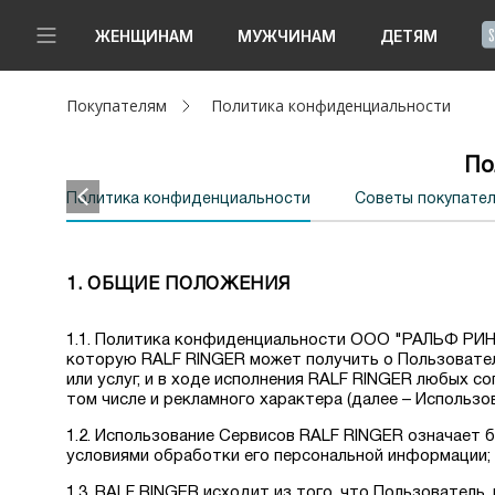
!
ЖЕНЩИНАМ
МУЖЧИНАМ
ДЕТЯМ
Покупателям
Политика конфиденциальности
Новинки
Да, все верно
Изменить город
По
Женщинам
рты
Политика конфиденциальности
Советы покупате
Мужчинам
Детям
1. ОБЩИЕ ПОЛОЖЕНИЯ
Капсула
1.1. Политика конфиденциальности ООО "РАЛЬФ РИНГ
которую RALF RINGER может получить о Пользователе
или услуг, и в ходе исполнения RALF RINGER любых 
Аутлет
том числе и рекламного характера (далее – Использов
Акции / Новости
1.2. Использование Сервисов RALF RINGER означает 
условиями обработки его персональной информации;
Адреса магазинов
1.3. RALF RINGER исходит из того, что Пользовател