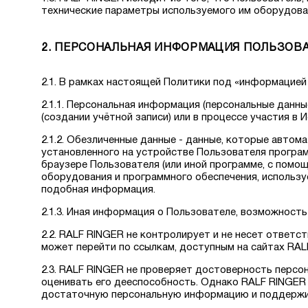
технические параметры используемого им оборудован
2. ПЕРСОНАЛЬНАЯ ИНФОРМАЦИЯ ПОЛЬЗОВ
2.1. В рамках настоящей Политики под «информацией
2.1.1. Персональная информация (персональные данн
(создании учётной записи) или в процессе участия в 
2.1.2. Обезличенные данные - данные, которые авто
установленного на устройстве Пользователя программ
браузере Пользователя (или иной программе, с помо
оборудования и программного обеспечения, использу
подобная информация.
2.1.3. Иная информация о Пользователе, возможность
2.2. RALF RINGER не контролирует и не несет ответ
может перейти по ссылкам, доступным на сайтах RALF
2.3. RALF RINGER не проверяет достоверность персо
оценивать его дееспособность. Однако RALF RINGER 
достаточную персональную информацию и поддержив