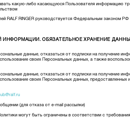
редавать какую-либо касающуюся Пользователя информацию тр
ельством
елей RALF RINGER руководствуется Федеральным законом РФ
Й ИНФОРМАЦИИ. ОБЯЗАТЕЛЬНОЕ ХРАНЕНИЕ ДАНН
ерсональные данные, отказаться от подписки на получение ин
использование своих Персональных данных, а также воспользо
ерсональные данные, отказаться от подписки на получение ин
использование своих Персональных данных, предоставленных 
lub@ralf.ru
бщении (для отказа от e-mail рассылки)
ей Политики могут быть ограничены в соответствии с требова