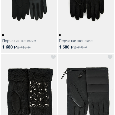
Москва
Перчатки женские
Перчатки женские
1 680
1 680
2 410
2 410
c
c
Да, все верно
Изменить город
a
a
О компании
Покупателям