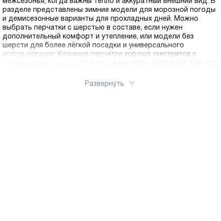
межсезонья, когда важны тепло и аккуратный внешний вид. В
разделе представлены зимние модели для морозной погоды
и демисезонные варианты для прохладных дней. Можно
выбрать перчатки с шерстью в составе, если нужен
дополнительный комфорт и утепление, или модели без
шерсти для более лёгкой посадки и универсального
использования. Кожаные перчатки хорошо смотрятся с
пальто, куртками и пуховиками, а рукавицы подойдут тем, кто
предпочитает более тёплый формат. Подбирайте фасон и
цвет под гардероб, чтобы аксессуар работал каждый день и
Развернуть
выглядел уместно в городе и в поездках. Оформить заказ
можно через интернет магазин Ralf Ringer, подходящую
модель легко купить онлайн. Доступна доставка по России.