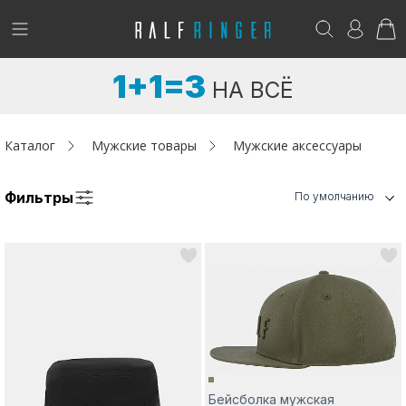
!
Возникли вопросы? -
club@ralf.ru
1+1=3
НА ВСЁ
Новинки
Женщинам
Каталог
Мужские товары
Мужские аксессуары
Мужчинам
Фильтры
По умолчанию
Детям
Капсула
Аутлет
Акции / Новости
Бейсболка мужская
Адреса магазинов