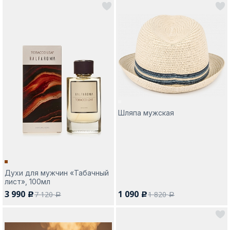
Шляпа мужская
Духи для мужчин «Табачный
лист», 100мл
3 990
1 090
7 120
1 820
c
c
a
a