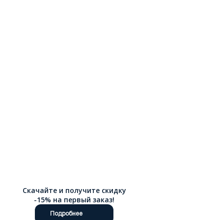
для заботы о любимой обуви средства ухода, которые
помогают дольше сохранять аккуратный вид. Оформить
покупку можно через интернет-магазин Ralf Ringer, товары
удобно купить и заказать онлайн. Доступна доставка по
России.
Скачайте и получите скидку
-15% на первый заказ!
Подробнее