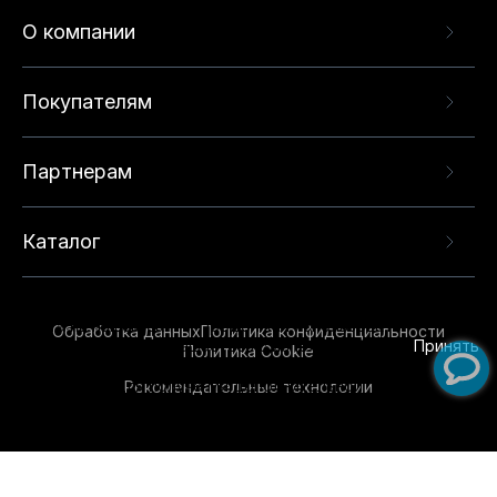
О компании
Покупателям
Партнерам
Каталог
Данный веб-сайт использует cookie-файлы и
рекомендательные технологии в целях
предоставления вам лучшего пользовательского
опыта на нашем сайте. Продолжая использовать
Обработка данных
Политика конфиденциальности
данный сайт, вы соглашаетесь с использованием
Принять
Политика Cookie
нами
cookie-файлов
и рекомендательных
Рекомендательные технологии
технологий. Для получения дополнительной
информации см.
Условия предоставления
рекомендательных технологий
.