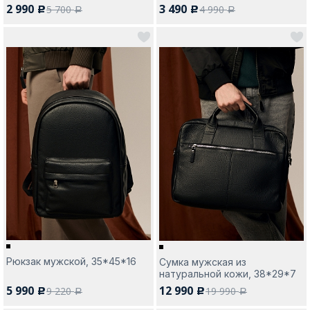
2 990
3 490
5 700
4 990
c
c
a
a
Рюкзак мужской, 35*45*16
Сумка мужская из
натуральной кожи, 38*29*7
5 990
12 990
9 220
19 990
c
c
a
a