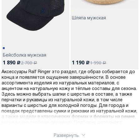
Шляпа мужская
Бейсболка мужская
1 890
1 190
2 700
1 990
c
c
a
a
Аксессуары Ralf Ringer это раздел, где образ собирается до
конца и появляется ощущение завершённости. В основе
ассортимента изделия из натуральных материалов, с
акцентом на натуральную кожу и тёплые составы для сезона.
Здесь можно выбрать шапки с шерстью в составе, а также
перчатки и рукавицы из натуральной кожи, в том числе
варианты с шерстью для холодной погоды. Для города и
поездок представлены сумки и рюкзаки из натуральной кожи,
а также модели в классических формах и форматы на ремне,
когда важна свобода движений. Подборку дополняют
палантины, носки, ремни из натуральной кожи и
кожгалантерея, обложки, ключницы, портмоне. Для
Развернуть
финального штриха есть парфюм и солнцезащитные очки, а