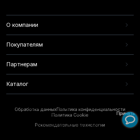
О компании
Покупателям
Партнерам
Каталог
Данный веб-сайт использует cookie-файлы и
рекомендательные технологии в целях
предоставления вам лучшего пользовательского
опыта на нашем сайте. Продолжая использовать
Обработка данных
Политика конфиденциальности
данный сайт, вы соглашаетесь с использованием
Принять
Политика Cookie
нами
cookie-файлов
и рекомендательных
Рекомендательные технологии
технологий. Для получения дополнительной
информации см.
Условия предоставления
рекомендательных технологий
.