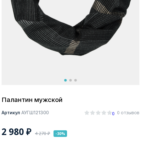
Москва
Да, все верно
Изменить город
О компании
Покупателям
Палантин мужской
0 отзывов
Артикул
АУГШ121300
0
2 980
₽
4 270
₽
-30%