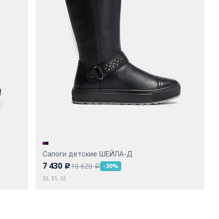
Сапоги детские ШЕЙЛА-Д
7 430
10 620
-30%
c
a
30, 31, 32