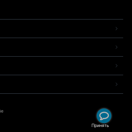
ie
пользовательского опыта
екомендательных
Принять
ий
.