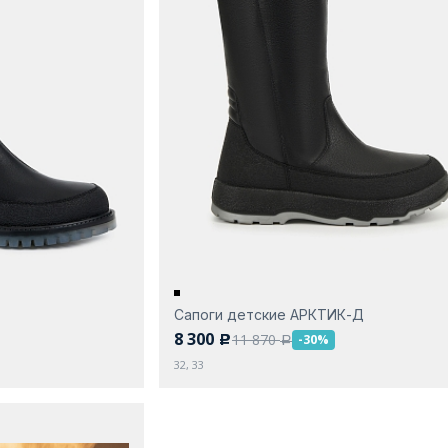
Сапоги детские АРКТИК-Д
8 300
11 870
-30%
c
a
32, 33