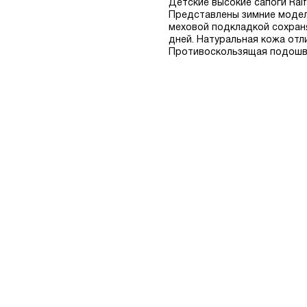
Детские высокие сапоги Ral
Представлены зимние модели
меховой подкладкой сохран
дней. Натуральная кожа отл
Противоскользящая подошва