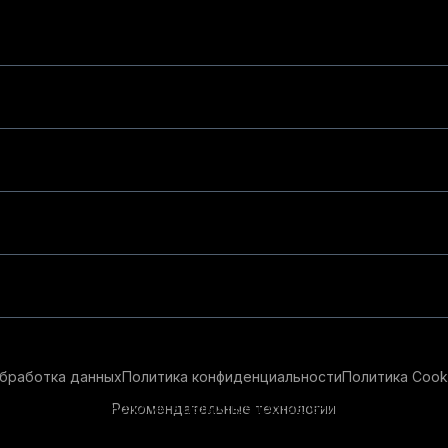
бработка данных
Политика конфиденциальности
Политика Cook
Рекомендательные технологии
ендательные технологии в целях предоставления вам лучшего 
айт, вы соглашаетесь с использованием нами
cookie-файлов
и р
ации см.
Условия предоставления рекомендательных технолог