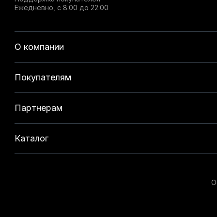
Ежедневно, с 8:00 до 22:00
О компании
Покупателям
Партнерам
Каталог
О
Данный веб-сайт использует cookie-файлы и реком
на нашем сайте. Продолжая использовать данный с
технологий. Для получения дополнительной информ