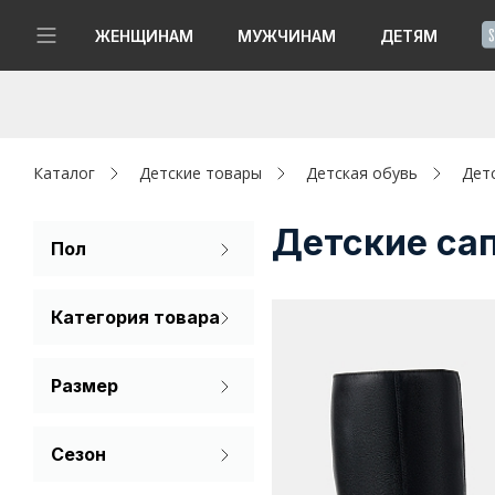
!
ЖЕНЩИНАМ
МУЖЧИНАМ
ДЕТЯМ
Новинки
Да, все верно
Изменить город
Женщинам
Каталог
Детские товары
Детская обувь
Дет
Мужчинам
Детские са
Пол
Для девочек
Детям
Категория товара
Капсула
Сапоги
Размер
Аутлет
30
31
32
Акции / Новости
Сезон
33
34
35
Демисезон
Адреса магазинов