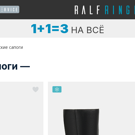
1+1=3
НА ВСЁ
ские сапоги
поги —