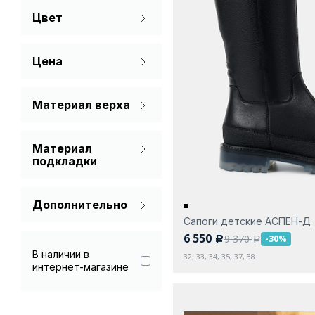
Цвет
Зима
37
38
Черный
Цена
Материал верха
Натуральная кожа
Материал
подкладки
Мех (шерсть)
Дополнительно
Натуральная кожа
Сапоги детские АСПЕН-Д
Гарантия 90 дней
Текстиль
6 550
9 370
-30%
c
a
В наличии в
32, 33, 34, 35, 37, 38
интернет-магазине