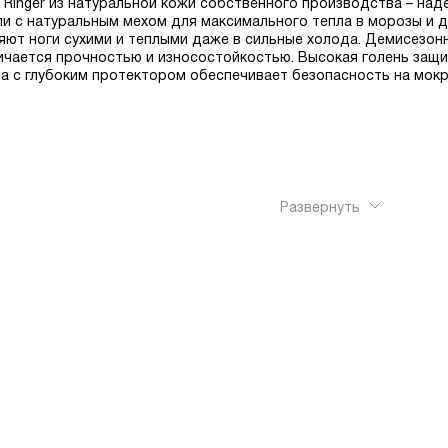
f Ringer из натуральной кожи собственного производства – над
 с натуральным мехом для максимального тепла в морозы и д
яют ноги сухими и теплыми даже в сильные холода. Демисезо
ичается прочностью и износостойкостью. Высокая голень защищ
 с глубоким протектором обеспечивает безопасность на мокр
Развернуть