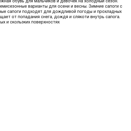
ежная обувь для мальчиков и девочек на холодный сезон.
емисезонные варианты для осени и весны. Зимние сапоги с
нные сапоги подходят для дождливой погоды и прохладных
ает от попадания снега, дождя и слякоти внутрь сапога.
ых и скользких поверхностях