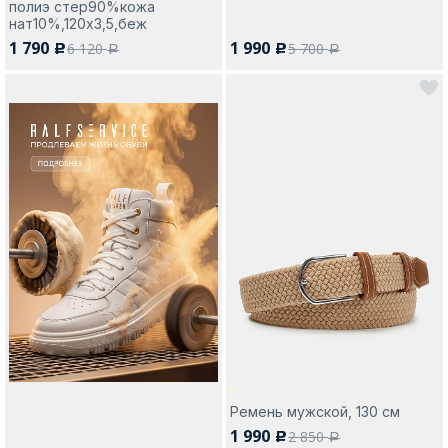
полиэ стер90%кожа
нат10%,120х3,5,беж
1 790
1 990
6 120
5 700
c
c
a
a
Ремень мужской, 130 см
1 990
2 850
c
a