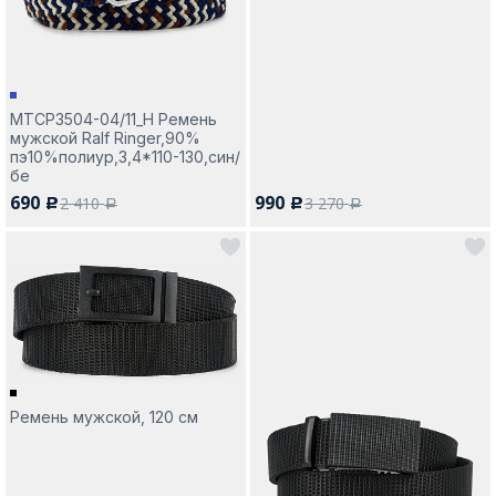
MTCP3504-04/11_Н Ремень
мужской Ralf Ringer,90%
пэ10%полиур,3,4*110-130,син/
бе
690
990
2 410
3 270
c
c
a
a
Ремень мужской, 120 см