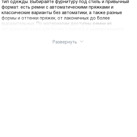
тип одежды. Выбирайте фурнитуру под стиль и привычный
формат: есть ремни с автоматическими пряжками и
классические варианты без автоматики, а также разные
формы и оттенки пряжек, от лаконичных до более
выразительных. По материалам доступны ремни из
натуральной кожи для более строгого и универсального
решения, а также модели из прочного текстиля, которые
подойдут для активного дня и расслабленных сочетаний.
Развернуть
Подберите ширину, цвет и тип застёжки, чтобы ремень
смотрелся гармонично и был удобен в носке. Оформить
заказ можно через интернет-магазин Ralf Ringer, ремень легко
купить и заказать онлайн. Доступна доставка по России.