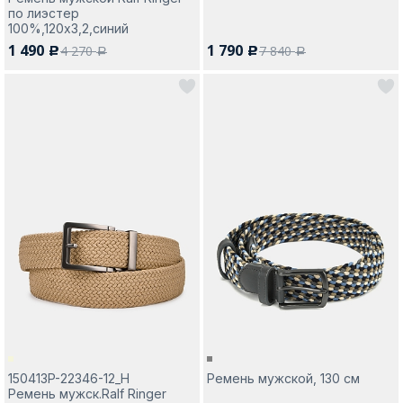
по лиэстер
100%,120х3,2,синий
1 490
1 790
4 270
7 840
c
c
a
a
150413P-22346-12_Н
Ремень мужской, 130 см
Ремень мужск.Ralf Ringer