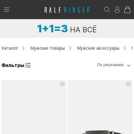
!
Возникли вопросы? -
club@ralf.ru
1+1=3
НА ВСЁ
Новинки
Женщинам
Каталог
Мужские товары
Мужские аксессуары
М
Мужчинам
Фильтры
По умолчанию
Детям
Капсула
Аутлет
Акции / Новости
Адреса магазинов