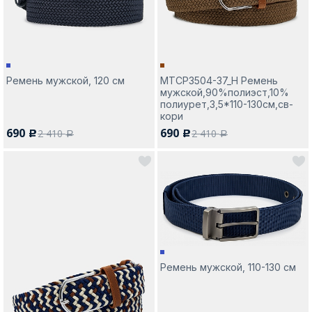
Ремень мужской, 120 см
MTCP3504-37_Н Ремень
мужской,90%полиэст,10%
полиурет,3,5*110-130см,св-
кори
690
690
2 410
2 410
c
c
a
a
Ремень мужской, 110-130 см