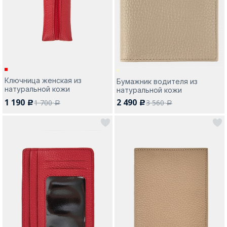
Москва
Ключница женская из
Бумажник водителя из
натуральной кожи
натуральной кожи
Да, все верно
Изменить город
1 190
2 490
1 700
3 560
c
c
a
a
О компании
Покупателям