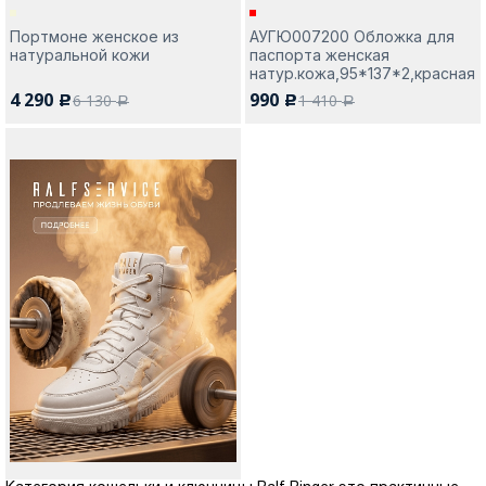
Портмоне женское из
АУГЮ007200 Обложка для
натуральной кожи
паспорта женская
натур.кожа,95*137*2,красная
4 290
990
6 130
1 410
c
c
a
a