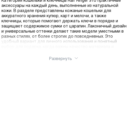
Категория кошельки и ключницы Ralf Ringer это практичные
аксессуары на каждый день, выполненные из натуральной
кожи. В разделе представлены кожаные кошельки для
аккуратного хранения купюр, карт и мелочи, а также
ключницы, которые помогают держать ключи в порядке и
защищают содержимое сумки от царапин. Лаконичный дизайн
и универсальные оттенки делают такие модели уместными в
разных стилях, от более строгих до повседневных. Это
удобный вариант для личного использования и понятный
выбор для подарка, когда важны качество материала и
аккуратное исполнение. Оформить заказ можно через
интернет магазин Ralf Ringer, аксессуары легко купить онлайн.
Развернуть
Доступна доставка по России.