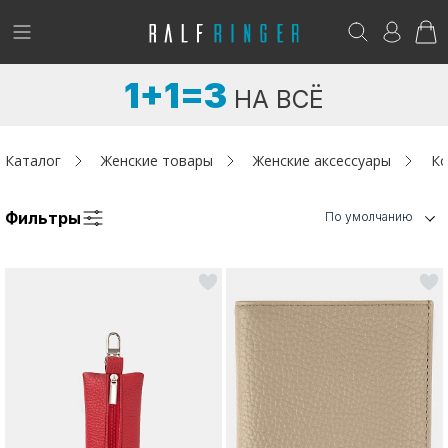
!
Возникли вопросы? -
club@ralf.ru
1+1=3
НА ВСЁ
Новинки
Женщинам
Каталог
Женские товары
Женские аксессуары
Ко
Мужчинам
Фильтры
По умолчанию
Детям
Капсула
Аутлет
Акции / Новости
Адреса магазинов