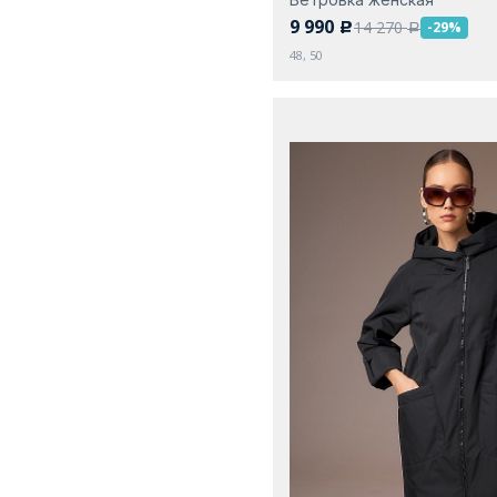
9 990
14 270
-29%
c
a
48, 50