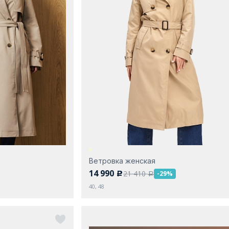
Ветровка женская
14 990
21 410
-29%
c
a
40, 48