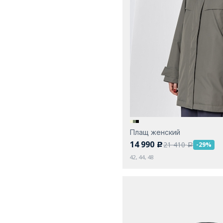
Плащ женский
14 990
21 410
-29%
c
a
42, 44, 48