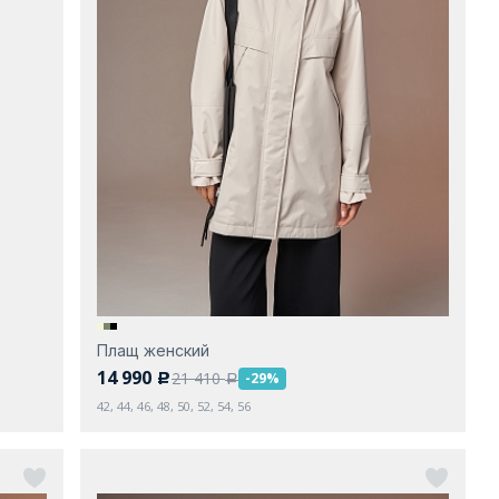
Плащ женский
14 990
21 410
-29%
c
a
42, 44, 46, 48, 50, 52, 54, 56