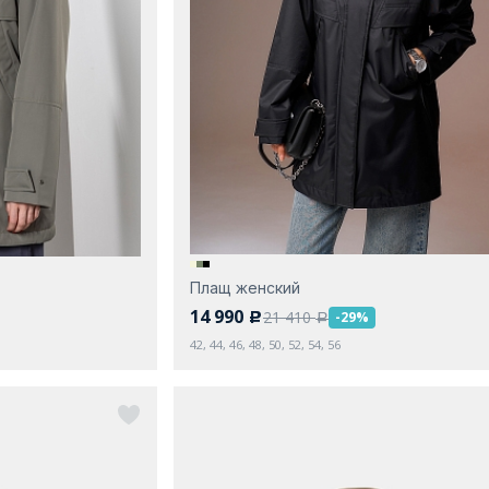
Плащ женский
14 990
21 410
-29%
c
a
42, 44, 46, 48, 50, 52, 54, 56