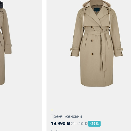
Тренч женский
14 990
21 410
-29%
c
a
48, 50