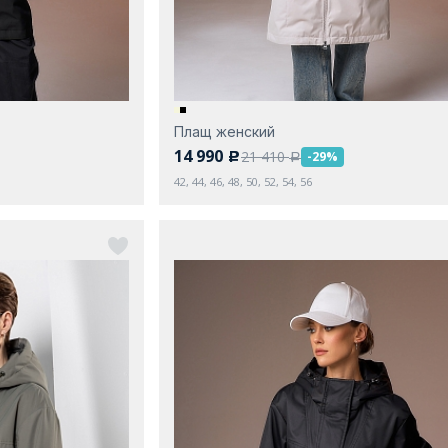
Плащ женский
14 990
21 410
-29%
c
a
42, 44, 46, 48, 50, 52, 54, 56