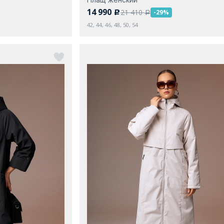
14 990
21 410
-29%
c
a
42, 44, 46, 48, 50, 54