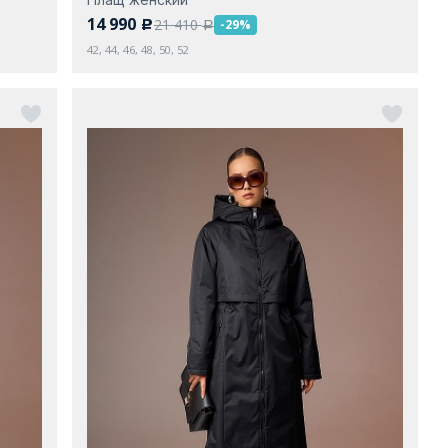
14 990
21 410
-29%
c
a
42, 44, 46, 48, 50, 52