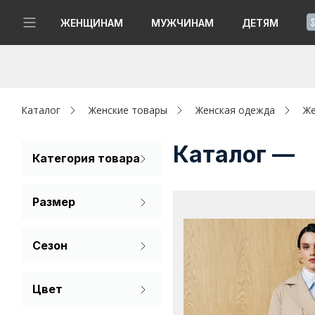
!
ЖЕНЩИНАМ
МУЖЧИНАМ
ДЕТЯМ
Новинки
Да, все верно
Изменить город
Женщинам
Каталог
Женские товары
Женская одежда
Же
Мужчинам
Каталог —
Категория товара
Ветровка
Детям
Размер
Парка
Капсула
40
42
44
Плащ
Сезон
Аутлет
Тренч
46
48
50
Лето
Акции / Новости
Цвет
Всесезонный
52
54
56
Бежевый
Адреса магазинов