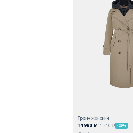
Тренч женский
14 990
21 410
-29%
c
a
48, 50, 52