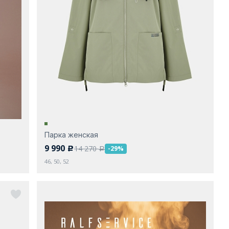
Парка женская
9 990
14 270
-29%
c
a
46, 50, 52