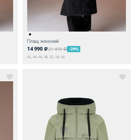
Плащ женский
14 990
21 410
-29%
c
a
42, 44, 46, 48, 52, 54, 56