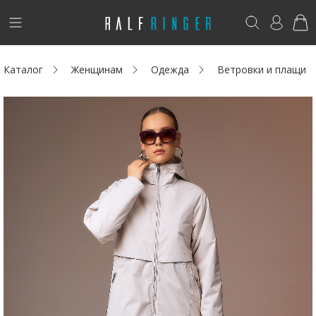
!
Возникли вопросы? -
club@ralf.ru
Каталог
Женщинам
Одежда
Ветровки и плащи
Новинки
Женщинам
Мужчинам
Детям
Капсула
Аутлет
Акции / Новости
Адреса магазинов