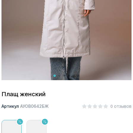
Москва
Да, все верно
Изменить город
О компании
Покупателям
Плащ женский
0 отзывов
Артикул
АУОВ0642БЖ