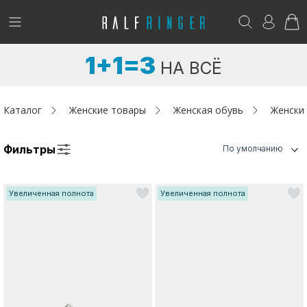
!
Возникли вопросы? -
club@ralf.ru
1+1=3
НА ВСЁ
Новинки
Женщинам
Каталог
Женские товары
Женская обувь
Женски
Мужчинам
Фильтры
По умолчанию
Детям
Увеличенная полнота
Увеличенная полнота
Капсула
Аутлет
Акции / Новости
Адреса магазинов