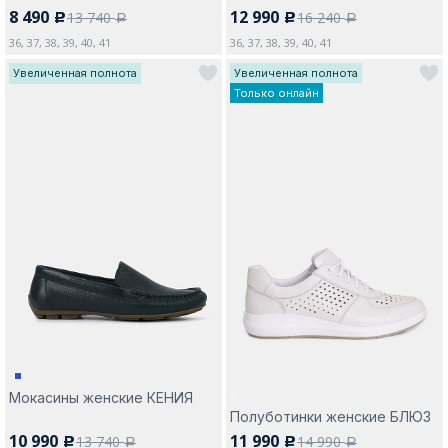
8 490
12 990
13 740
16 240
c
c
a
a
36, 37, 38, 39, 40, 41
36, 37, 38, 39, 40, 41
Увеличенная полнота
Увеличенная полнота
Только онлайн
Мокасины женские КЕНИЯ
Полуботинки женские БЛЮЗ
10 990
11 990
13 740
14 990
c
c
a
a