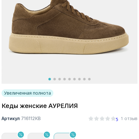
Москва
Да, все верно
Изменить город
О компании
Увеличенная полнота
Покупателям
Кеды женские АУРЕЛИЯ
1 отзыв
Артикул
716112КВ
5