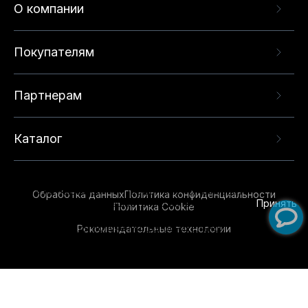
О компании
Покупателям
Партнерам
Каталог
Данный веб-сайт использует cookie-файлы и
рекомендательные технологии в целях
предоставления вам лучшего пользовательского
опыта на нашем сайте. Продолжая использовать
Обработка данных
Политика конфиденциальности
данный сайт, вы соглашаетесь с использованием
Принять
Политика Cookie
нами
cookie-файлов
и рекомендательных
Рекомендательные технологии
технологий. Для получения дополнительной
информации см.
Условия предоставления
рекомендательных технологий
.