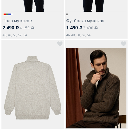
Поло мужское
Футболка мужская
2 490
1 490
4 150
2 490
c
c
a
a
46, 48, 50, 52, 54
46, 48, 50, 52, 54