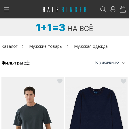
!
Возникли вопросы? -
club@ralf.ru
1+1=3
НА ВСЁ
Новинки
Женщинам
Каталог
Мужские товары
Мужская одежда
Мужчинам
Фильтры
По умолчанию
Детям
Капсула
Аутлет
Акции / Новости
Адреса магазинов