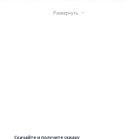
стиля в ассортименте есть худи, толстовки и футболки,
которые легко вписываются в разные образы.Выбирайте
одежду по сезону, посадке и цвету, чтобы быстро собирать
Развернуть
комплекты для работы, поездок и выходных. Оформить заказ
можно через интернет-магазин Ralf Ringer, понравившиеся
модели удобно купить онлайн. Доступна доставка по России.
Скачайте и получите скидку