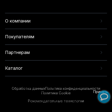
О компании
Покупателям
Партнерам
Каталог
Данный веб-сайт использует cookie-файлы и
рекомендательные технологии в целях
предоставления вам лучшего пользовательского
опыта на нашем сайте. Продолжая использовать
Обработка данных
Политика конфиденциальности
данный сайт, вы соглашаетесь с использованием
Принять
Политика Cookie
нами
cookie-файлов
и рекомендательных
Рекомендательные технологии
технологий. Для получения дополнительной
информации см.
Условия предоставления
рекомендательных технологий
.