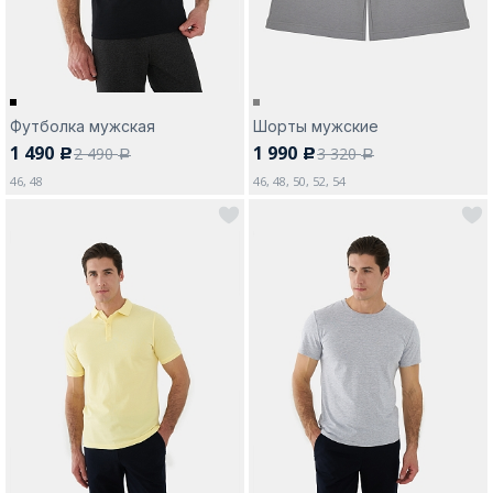
Футболка мужская
Шорты мужские
1 490
1 990
2 490
3 320
c
c
a
a
46, 48
46, 48, 50, 52, 54