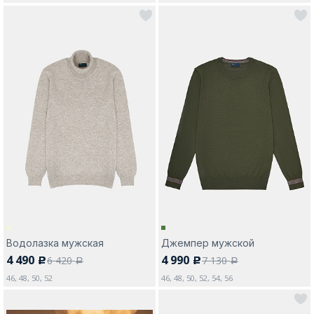
Водолазка мужская
Джемпер мужской
4 490
4 990
6 420
7 130
c
c
a
a
46, 48, 50, 52
46, 48, 50, 52, 54, 56