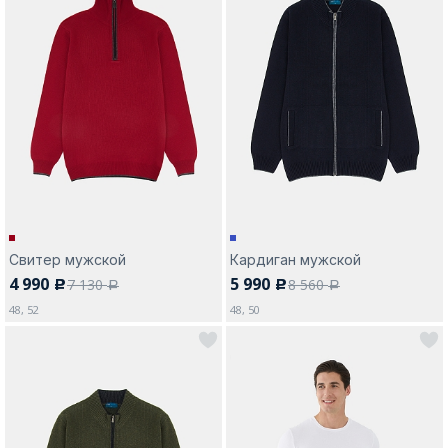
Свитер мужской
Кардиган мужской
4 990
5 990
7 130
8 560
c
c
a
a
48, 52
48, 50