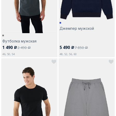
Джемпер мужской
Москва
Футболка мужская
1 490
5 490
2 490
7 850
c
c
Да, все верно
Изменить город
a
a
46, 50, 54
48, 52, 56, 60
О компании
Покупателям