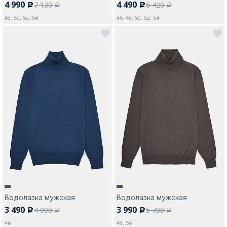
4 990
4 490
7 130
6 420
c
c
a
a
48, 50, 52, 54
46, 48, 50, 52, 54
Водолазка мужская
Водолазка мужская
3 490
3 990
4 990
5 700
c
c
a
a
46
48, 56