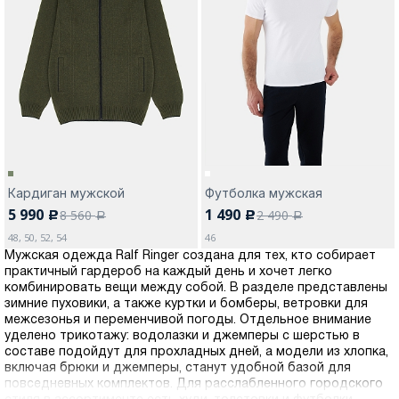
Кардиган мужской
Футболка мужская
5 990
1 490
8 560
2 490
c
c
a
a
48, 50, 52, 54
46
Мужская одежда Ralf Ringer создана для тех, кто собирает
практичный гардероб на каждый день и хочет легко
комбинировать вещи между собой. В разделе представлены
зимние пуховики, а также куртки и бомберы, ветровки для
межсезонья и переменчивой погоды. Отдельное внимание
уделено трикотажу: водолазки и джемперы с шерстью в
составе подойдут для прохладных дней, а модели из хлопка,
включая брюки и джемперы, станут удобной базой для
повседневных комплектов. Для расслабленного городского