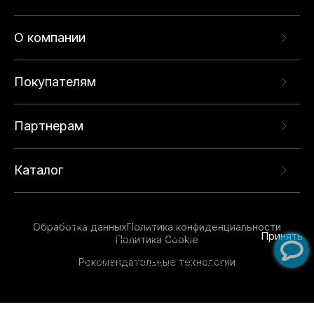
О компании
Покупателям
Партнерам
Каталог
Данный веб-сайт использует cookie-файлы и
рекомендательные технологии в целях
предоставления вам лучшего пользовательского
опыта на нашем сайте. Продолжая использовать
Обработка данных
Политика конфиденциальности
данный сайт, вы соглашаетесь с использованием
Принять
Политика Cookie
нами
cookie-файлов
и рекомендательных
Рекомендательные технологии
технологий. Для получения дополнительной
информации см.
Условия предоставления
рекомендательных технологий
.