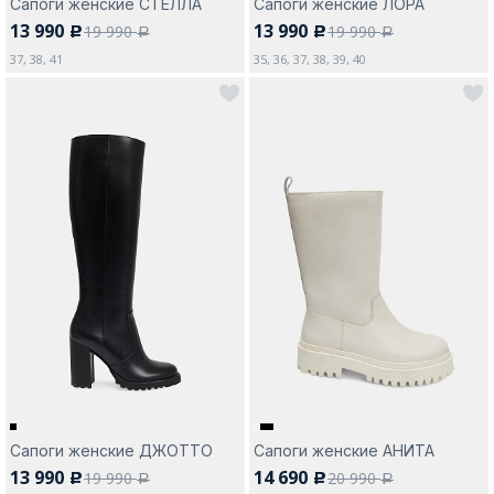
Сапоги женские СТЕЛЛА
Сапоги женские ЛОРА
13 990
13 990
19 990
19 990
c
c
a
a
37, 38, 41
35, 36, 37, 38, 39, 40
Сапоги женские ДЖОТТО
Сапоги женские АНИТА
13 990
14 690
19 990
20 990
c
c
a
a