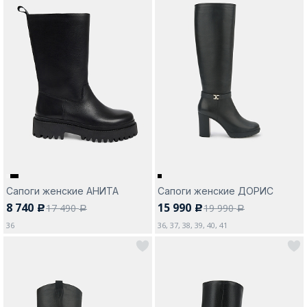
Сапоги женские АНИТА
Сапоги женские ДОРИС
8 740
15 990
17 490
19 990
c
c
a
a
36
36, 37, 38, 39, 40, 41