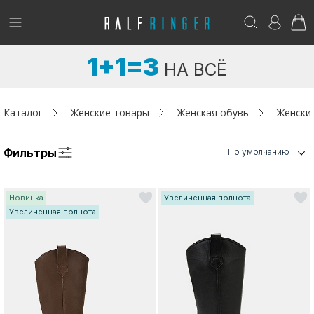
!
Возникли вопросы? -
club@ralf.ru
1+1=3
НА ВСЁ
Новинки
Женщинам
Каталог
Женские товары
Женская обувь
Женски
Мужчинам
Фильтры
По умолчанию
Детям
Новинка
Увеличенная полнота
Капсула
Увеличенная полнота
Аутлет
Акции / Новости
Адреса магазинов