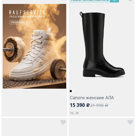
Сапоги женские АЛА
15 390
21 990
c
a
36, 38