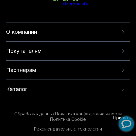
О компании
Покупателям
Партнерам
Каталог
Данный веб-сайт использует cookie-файлы и
рекомендательные технологии в целях
предоставления вам лучшего пользовательского
опыта на нашем сайте. Продолжая использовать
Обработка данных
Политика конфиденциальности
данный сайт, вы соглашаетесь с использованием
Принять
Политика Cookie
нами
cookie-файлов
и рекомендательных
Рекомендательные технологии
технологий. Для получения дополнительной
информации см.
Условия предоставления