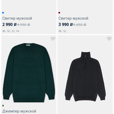
Свитер мужской
Свитер мужской
2 990
3 990
4 990
6 650
c
c
a
a
48, 50, 52, 54
48, 52
Джемпер мужской