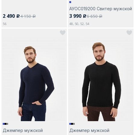
АУОС019200 Свитер мужской
2 490
3 990
4 150
6 650
c
c
a
a
56
48, 50, 52, 54
Джемпер мужской
Джемпер мужской