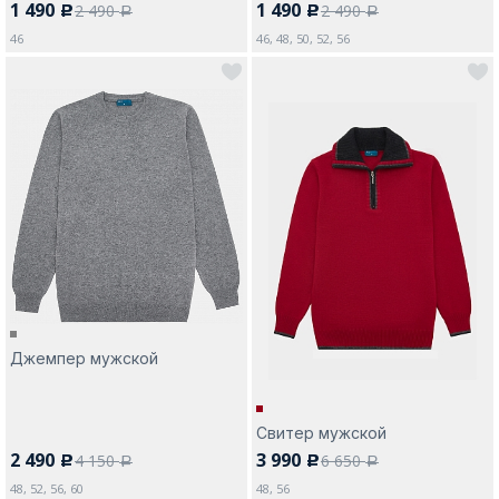
1 490
1 490
2 490
2 490
c
c
a
a
46
46, 48, 50, 52, 56
Джемпер мужской
Свитер мужской
2 490
3 990
4 150
6 650
c
c
a
a
48, 52, 56, 60
48, 56