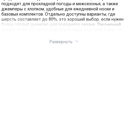
подходят для прохладной погоды и межсезонья, а также
джемперы с хлопком, удобные для ежедневной носки и
базовых комплектов. Отдельно доступны варианты, где
шерсть составляет до 80%, это хороший выбор, если нужен
более тёплый джемпер для холодного сезона. Лаконичный
дизайн помогает легко подобрать вещь под свой стиль, от
спокойной базы до более выразительных фактур, а
разнообразие оттенков и посадок упрощает выбор под
Развернуть
разные типы фигур и привычный ритм. Выберите подходящую
модель в интернет-магазин Ralf Ringer, оформите заказ и
купить можно онлайн в несколько кликов. Доступна доставка
по России.