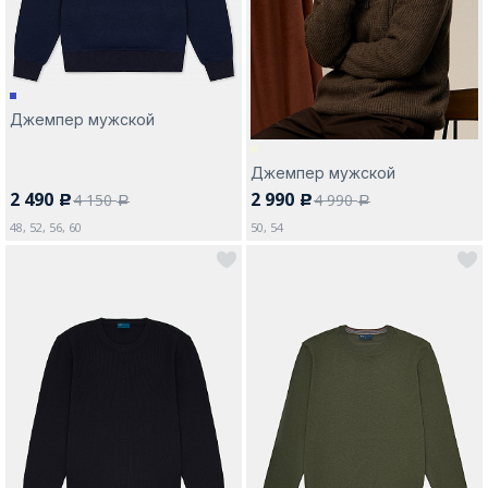
Джемпер мужской
Москва
Джемпер мужской
2 490
2 990
4 150
4 990
c
c
Да, все верно
Изменить город
a
a
48, 52, 56, 60
50, 54
О компании
Покупателям