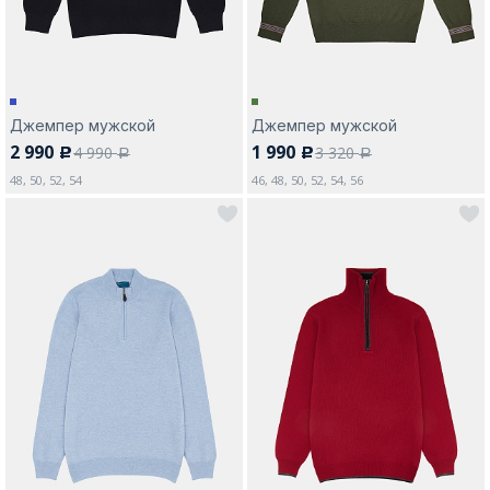
Джемпер мужской
Джемпер мужской
2 990
1 990
4 990
3 320
c
c
a
a
48, 50, 52, 54
46, 48, 50, 52, 54, 56