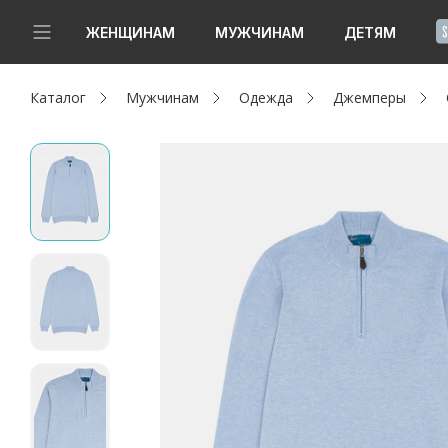
!
ЖЕНЩИНАМ
МУЖЧИНАМ
ДЕТЯМ
Каталог
Мужчинам
Одежда
Джемперы
Новинки
Да, все верно
Изменить город
Женщинам
Мужчинам
Детям
Капсула
Аутлет
Акции / Новости
Адреса магазинов