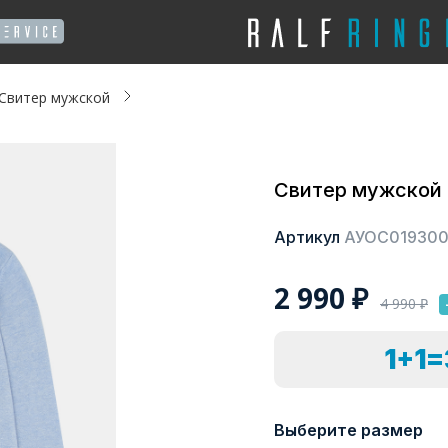
Свитер мужской
Свитер мужской
Артикул
АУОС01930
2 990
₽
4 990
₽
1+1
Выберите размер