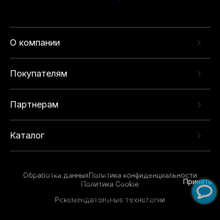
О компании
Покупателям
Партнерам
Каталог
Данный веб-сайт использует cookie-файлы и
рекомендательные технологии в целях
предоставления вам лучшего пользовательского
опыта на нашем сайте. Продолжая использовать
Обработка данных
Политика конфиденциальности
данный сайт, вы соглашаетесь с использованием
Принять
Политика Cookie
нами
cookie-файлов
и рекомендательных
Рекомендательные технологии
технологий. Для получения дополнительной
информации см.
Условия предоставления
рекомендательных технологий
.