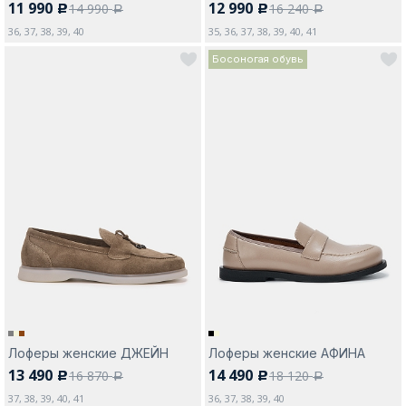
11 990
12 990
14 990
16 240
c
c
a
a
36, 37, 38, 39, 40
35, 36, 37, 38, 39, 40, 41
Босоногая обувь
Лоферы женские ДЖЕЙН
Лоферы женские АФИНА
13 490
14 490
16 870
18 120
c
c
a
a
37, 38, 39, 40, 41
36, 37, 38, 39, 40