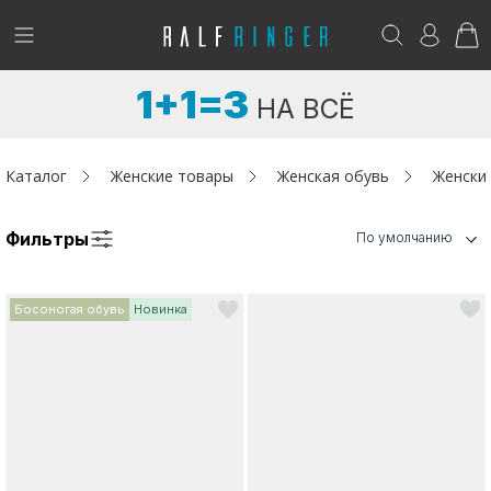
!
Возникли вопросы? -
club@ralf.ru
1+1=3
НА ВСЁ
Новинки
Женщинам
Каталог
Женские товары
Женская обувь
Женски
Мужчинам
Фильтры
По умолчанию
Детям
Босоногая обувь
Новинка
Капсула
Аутлет
Акции / Новости
Адреса магазинов