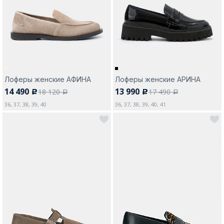
Москва
Лоферы женские АФИНА
Лоферы женские АРИНА
14 490
13 990
18 120
17 490
c
c
Да, все верно
Изменить город
a
a
36, 37, 38, 39, 40
36, 37, 38, 39, 40, 41
О компании
Покупателям