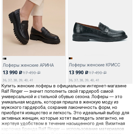
Лоферы женские КРИСС
Лоферы женские АРИНА
13 990
13 990
17 490
17 490
c
c
a
a
36, 37, 38, 39, 40, 41
36, 37, 38, 39, 40, 41
Купить женские лоферы в официальном интернет-магазине
Ralf Ringer — значит пополнить свой гардероб самой
универсальной и стильной обувью сезона. Лоферы — это
уникальная модель, которая пришла в женскую моду из
мужского гардероба, сохранив лаконичность форм, но
приобретя изящество и легкость. Это идеальный выбор для
активных женщин, которые хотят выглядеть элегантно, не
жертвуя удобством в течение насыщенного дня. Визитная
карточка бренда Ralf Ringer — использование материалов