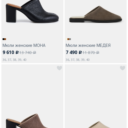
Москва
Мюли женские МОНА
Мюли женские МЕДЕЯ
9 610
7 490
13 740
11 870
c
c
Да, все верно
Изменить город
a
a
36, 37, 38, 39, 40
36, 37, 38, 39, 40
О компании
Покупателям