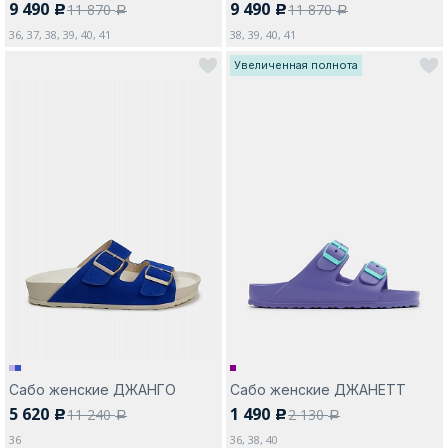
9 490
9 490
11 870
11 870
c
c
a
a
36, 37, 38, 39, 40, 41
38, 39, 40, 41
Увеличенная полнота
Сабо женские ДЖАНГО
Сабо женские ДЖАНЕТТ
5 620
1 490
11 240
2 130
c
c
a
a
36
36, 38, 40