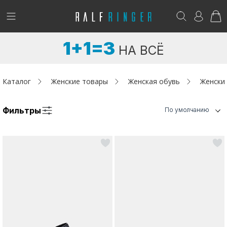
!
Возникли вопросы? -
club@ralf.ru
1+1=3
НА ВСЁ
Новинки
Женщинам
Каталог
Женские товары
Женская обувь
Женски
Мужчинам
Фильтры
По умолчанию
Детям
Капсула
Аутлет
Акции / Новости
Адреса магазинов