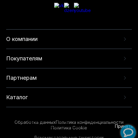
О компании
Покупателям
Партнерам
Каталог
Данный веб-сайт использует cookie-файлы и
рекомендательные технологии в целях
предоставления вам лучшего пользовательского
опыта на нашем сайте. Продолжая использовать
Обработка данных
Политика конфиденциальности
данный сайт, вы соглашаетесь с использованием
Принять
Политика Cookie
нами
cookie-файлов
и рекомендательных
Рекомендательные технологии
технологий. Для получения дополнительной