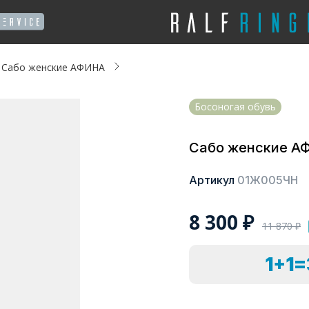
Сабо женские АФИНА
Босоногая обувь
Сабо женские А
Артикул
01Ж005ЧН
8 300
₽
11 870
₽
1+1