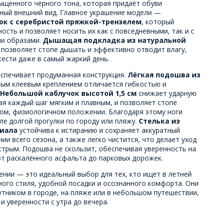
щенного чёрного тона, которая придаёт обуви
тный внешний вид. Главное украшение модели —
к с серебристой пряжкой-трензелем
, который
ость и позволяет носить их как с повседневными, так и с
ми образами.
Дышащая подкладка из натуральной
 позволяет стопе дышать и эффективно отводит влагу,
ести даже в самый жаркий день.
спечивает продуманная конструкция.
Лёгкая подошва из
ным клеевым креплением отличается гибкостью и
Небольшой каблучок высотой 1,5 см
снижает ударную
лая каждый шаг мягким и плавным, и позволяет стопе
ном, физиологичном положении. Благодаря этому ноги
е долгой прогулки по городу или пляжу.
Стелька из
риала
устойчива к истиранию и сохраняет аккуратный
ии всего сезона, а также легко чистится, что делает уход
стрым. Подошва не скользит, обеспечивая уверенность на
т раскалённого асфальта до парковых дорожек.
ении — это идеальный выбор для тех, кто ищет в летней
ого стиля, удобной посадки и осознанного комфорта. Они
утником в городе, на пляже или в небольшом путешествии,
 уверенности с утра до вечера.