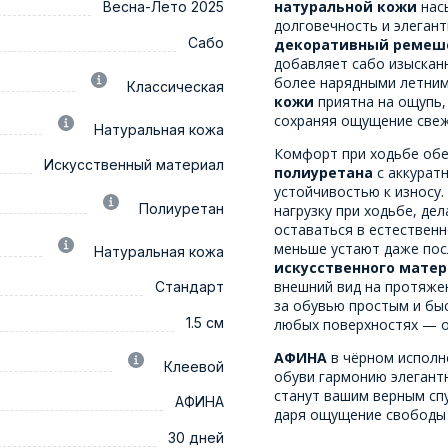
натуральной кожи
насы
Весна-Лето 2025
долговечность и элеган
Сабо
декоративный ремешо
добавляет сабо изысканн
более нарядными летни
Классическая
кожи
приятна на ощупь,
сохраняя ощущение свеж
Натуральная кожа
Комфорт при ходьбе обе
Искусственный материал
полиуретана
с аккурат
устойчивостью к износу.
Полиуретан
нагрузку при ходьбе, де
оставаться в естествен
меньше устают даже посл
Натуральная кожа
искусственного мате
внешний вид на протяжен
Стандарт
за обувью простым и бы
1.5 см
любых поверхностях — о
АФИНА
в чёрном исполн
Клеевой
обуви гармонию элегантн
станут вашим верным сп
АФИНА
даря ощущение свободы и
30 дней