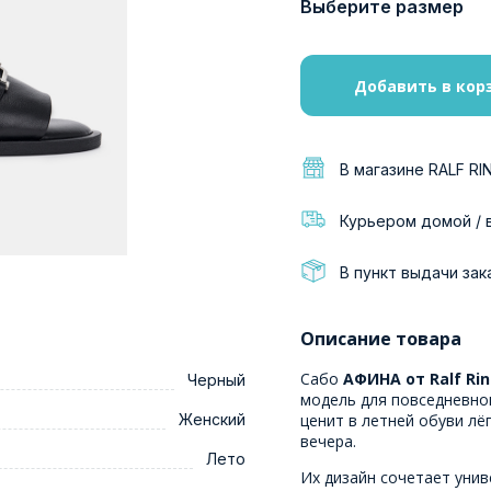
Выберите размер
Добавить в кор
В магазине RALF RI
Курьером домой / 
В пункт выдачи зак
Описание товара
Сабо
АФИНА от Ralf Ri
Черный
модель для повседневног
Женский
ценит в летней обуви лё
вечера.
Лето
Их дизайн сочетает унив