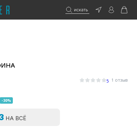
искать
ФИНА
1 отзыв
5
-30%
=3
НА ВСЁ