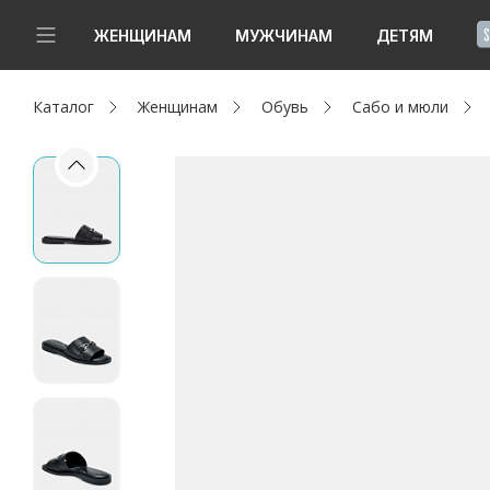
!
ЖЕНЩИНАМ
МУЖЧИНАМ
ДЕТЯМ
Каталог
Женщинам
Обувь
Сабо и мюли
Новинки
Да, все верно
Изменить город
Женщинам
Мужчинам
Детям
Капсула
Аутлет
Акции / Новости
Адреса магазинов