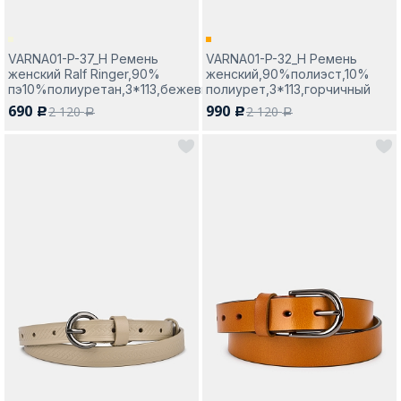
VARNA01-P-37_Н Ремень
VARNA01-P-32_Н Ремень
женский Ralf Ringer,90%
женский,90%полиэст,10%
пэ10%полиуретан,3*113,бежевый
полиурет,3*113,горчичный
690
990
2 120
2 120
c
c
a
a