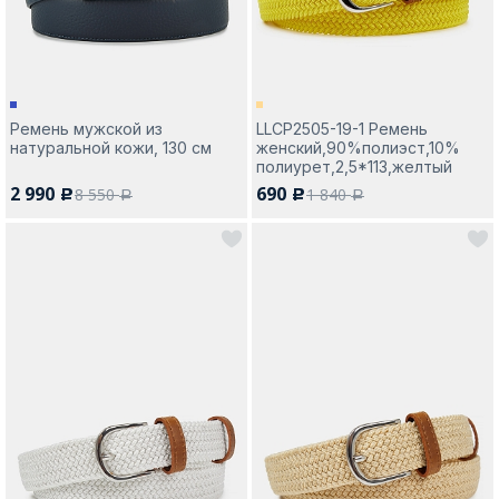
Ремень мужской из
LLCP2505-19-1 Ремень
натуральной кожи, 130 см
женский,90%полиэст,10%
полиурет,2,5*113,желтый
2 990
690
8 550
1 840
c
c
a
a