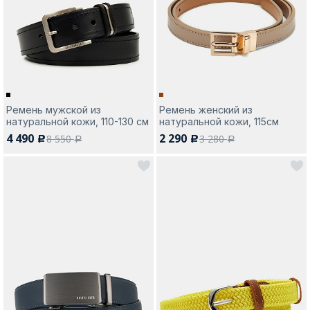
Москва
Ремень мужской из
Ремень женский из
натуральной кожи, 110-130 см
натуральной кожи, 115см
Да, все верно
Изменить город
4 490
2 290
8 550
3 280
c
c
a
a
О компании
Покупателям