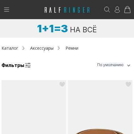
!
Возникли вопросы? -
club@ralf.ru
1+1=3
НА ВСЁ
Новинки
Женщинам
Каталог
Аксессуары
Ремни
Мужчинам
Фильтры
По умолчанию
Детям
Капсула
Аутлет
Акции / Новости
Адреса магазинов