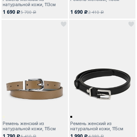
натуральной кожи, 113см
1 690
1 690
5 700
2 410
c
c
a
a
Ремень женский из
Ремень женский из
натуральной кожи, 115см
натуральной кожи, 115см
1 790
1 990
6 410
4 980
c
c
a
a