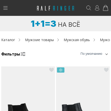
!
Возникли вопросы? -
club@ralf.ru
1+1=3
НА ВСЁ
Новинки
Женщинам
Каталог
Мужские товары
Мужская обувь
Мужск
Мужчинам
Фильтры
По умолчанию
Детям
Капсула
Аутлет
Акции / Новости
Адреса магазинов