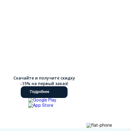
вид обуви на протяжении многих сезонов. В интернет-
магазине Ralf Ringer можно ознакомиться с подробными
описаниями характеристик, таблицами размеров и
качественными фотографиями в разных ракурсах.
Оперативная доставка по России позволяет получить заказ в
кратчайшие сроки независимо от вашего местоположения,
будь то столица или отдаленный регион. Мы предлагаем
различные способы оплаты, включая наложенный платеж, и
возможность возврата или обмена, если обувь не подошла.
Скачайте и получите скидку
-15% на первый заказ!
Подробнее