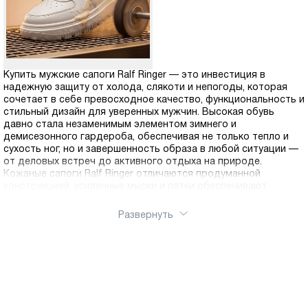
Купить мужские сапоги Ralf Ringer — это инвестиция в
надежную защиту от холода, слякоти и непогоды, которая
сочетает в себе превосходное качество, функциональность и
стильный дизайн для уверенных мужчин. Высокая обувь
давно стала незаменимым элементом зимнего и
демисезонного гардероба, обеспечивая не только тепло и
сухость ног, но и завершенность образа в любой ситуации —
от деловых встреч до активного отдыха на природе.
Кожаные сапоги Ralf Ringer отличаются продуманной
конструкцией: усиленные мыски и пятки обеспечивают
дополнительную защиту и сохранение формы, глубокий
протектор подошвы предотвращает скольжение на
Развернуть
обледенелых и мокрых поверхностях, а качественная
подкладка создает комфортный микроклимат внутри обуви.
Выбирая сапоги Ralf Ringer, вы получаете обувь, созданную с
учетом суровых российских зим и межсезонья. Прочные швы,
надежная фурнитура и многоступенчатый контроль качества
гарантируют долгий срок службы. Правильный уход за
натуральной кожей позволит сохранить презентабельный