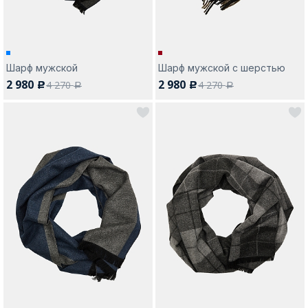
Шарф мужской
Шарф мужской с шерстью
2 980
2 980
4 270
4 270
c
c
a
a