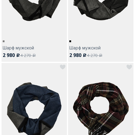
Москва
Шарф мужской
Шарф мужской
2 980
2 980
4 270
4 270
c
c
Да, все верно
Изменить город
a
a
О компании
Покупателям