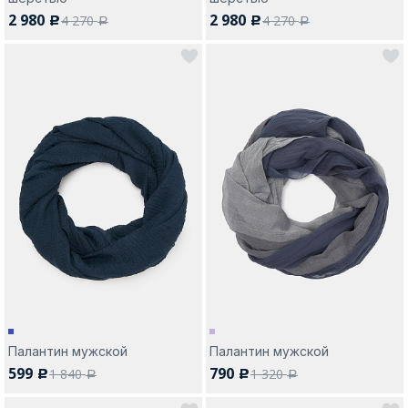
2 980
2 980
4 270
4 270
c
c
a
a
Палантин мужской
Палантин мужской
599
790
1 840
1 320
c
c
a
a