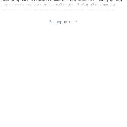
разнообразие оттенков помогает подобрать аксессуар под
верхнюю одежду и привычный стиль. Выбирайте длину и
рисунок, чтобы шарф красиво драпировался и выглядел
уместно в городе, в дороге и на прогулке. Оформить покупку
можно через интернет-магазин Ralf Ringer, шарф удобно
Развернуть
купить и заказать онлайн. Доступна доставка по России.