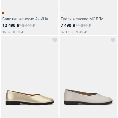
Балетки женские АФИНА
Туфли женские МОЛЛИ
12 490
7 490
15 620
11 870
c
c
a
a
36, 37, 38, 39, 40
36, 37, 38, 39, 40, 41