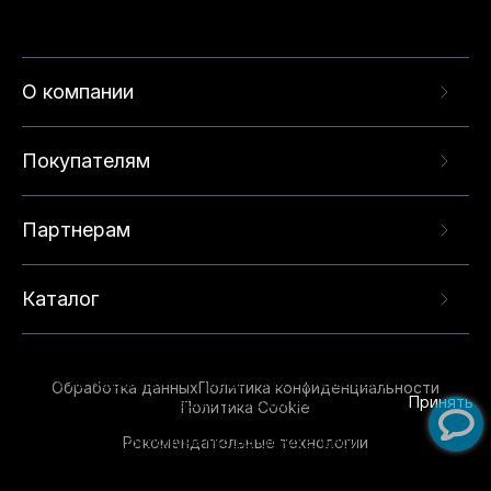
О компании
Покупателям
Партнерам
Каталог
Данный веб-сайт использует cookie-файлы и
рекомендательные технологии в целях
предоставления вам лучшего пользовательского
опыта на нашем сайте. Продолжая использовать
Обработка данных
Политика конфиденциальности
данный сайт, вы соглашаетесь с использованием
Принять
Политика Cookie
нами
cookie-файлов
и рекомендательных
Рекомендательные технологии
технологий. Для получения дополнительной
информации см.
Условия предоставления
рекомендательных технологий
.