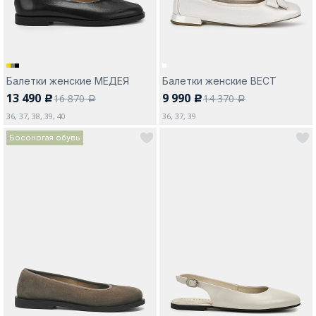
Балетки женские МЕДЕЯ
Балетки женские ВЕСТ
13 490
9 990
16 870
14 370
c
c
a
a
36, 37, 38, 39, 40
36, 37, 39
Босоногая обувь