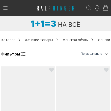
!
Возникли вопросы? -
club@ralf.ru
1+1=3
НА ВСЁ
Новинки
Женщинам
Каталог
Женские товары
Женская обувь
Женски
Мужчинам
Фильтры
По умолчанию
Детям
Капсула
Аутлет
Акции / Новости
Адреса магазинов