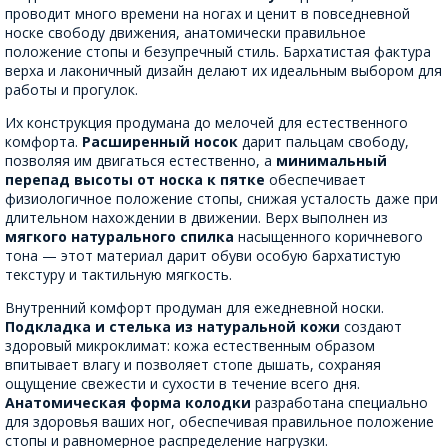
проводит много времени на ногах и ценит в повседневной
носке свободу движения, анатомически правильное
положение стопы и безупречный стиль. Бархатистая фактура
верха и лаконичный дизайн делают их идеальным выбором для
работы и прогулок.
Их конструкция продумана до мелочей для естественного
комфорта.
Расширенный носок
дарит пальцам свободу,
позволяя им двигаться естественно, а
минимальный
перепад высоты от носка к пятке
обеспечивает
физиологичное положение стопы, снижая усталость даже при
длительном нахождении в движении. Верх выполнен из
мягкого натурального спилка
насыщенного коричневого
тона — этот материал дарит обуви особую бархатистую
текстуру и тактильную мягкость.
Внутренний комфорт продуман для ежедневной носки.
Подкладка и стелька из натуральной кожи
создают
здоровый микроклимат: кожа естественным образом
впитывает влагу и позволяет стопе дышать, сохраняя
ощущение свежести и сухости в течение всего дня.
Анатомическая форма колодки
разработана специально
для здоровья ваших ног, обеспечивая правильное положение
стопы и равномерное распределение нагрузки.