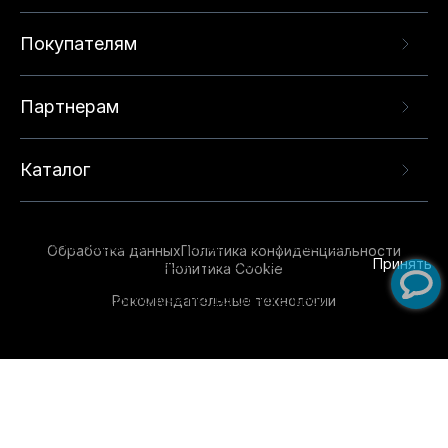
Покупателям
Партнерам
Каталог
Данный веб-сайт использует cookie-файлы и
рекомендательные технологии в целях
предоставления вам лучшего пользовательского
опыта на нашем сайте. Продолжая использовать
Обработка данных
Политика конфиденциальности
данный сайт, вы соглашаетесь с использованием
Принять
Политика Cookie
нами
cookie-файлов
и рекомендательных
Рекомендательные технологии
технологий. Для получения дополнительной
информации см.
Условия предоставления
рекомендательных технологий
.
Обувь для всей семьи!