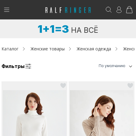
!
Возникли вопросы? -
club@ralf.ru
1+1=3
НА ВСЁ
Новинки
Женщинам
Каталог
Женские товары
Женская одежда
Женск
Мужчинам
Фильтры
По умолчанию
Детям
Капсула
Аутлет
Акции / Новости
Адреса магазинов