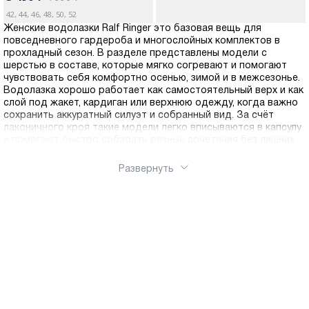
42, 44, 46, 48, 50, 52
Женские водолазки Ralf Ringer это базовая вещь для
повседневного гардероба и многослойных комплектов в
прохладный сезон. В разделе представлены модели с
шерстью в составе, которые мягко согревают и помогают
чувствовать себя комфортно осенью, зимой и в межсезонье.
Водолазка хорошо работает как самостоятельный верх и как
слой под жакет, кардиган или верхнюю одежду, когда важно
сохранить аккуратный силуэт и собранный вид. За счёт
лаконичного кроя такие модели легко вписываются в капсулу
и помогают быстро собирать разные сочетания без лишних
усилий. Выбирайте подходящий цвет и посадку, чтобы
закрыть потребность в универсальной базе на каждый день.
Развернуть
Оформить заказ можно через интернет магазин Ralf Ringer,
нужную модель легко купить онлайн. Доступна доставка по
России.