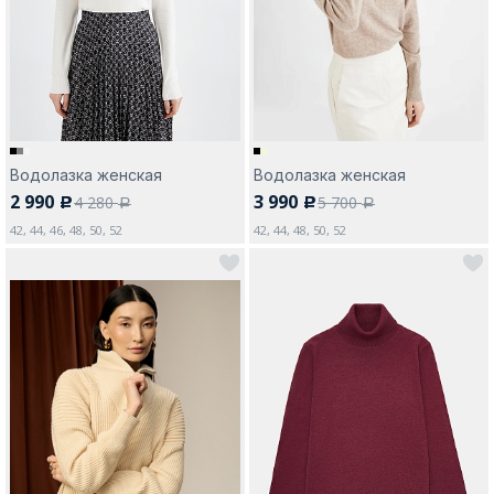
Москва
Водолазка женская
Водолазка женская
2 990
3 990
4 280
5 700
c
c
Да, все верно
Изменить город
a
a
42, 44, 46, 48, 50, 52
42, 44, 48, 50, 52
О компании
Покупателям