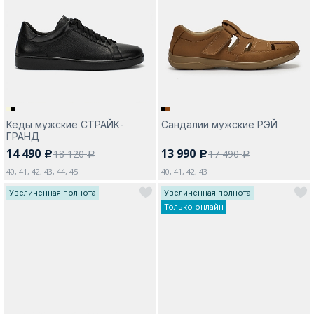
Москва
Кеды мужские СТРАЙК-
Сандалии мужские РЭЙ
Да, все верно
Изменить город
ГРАНД
14 490
13 990
18 120
17 490
c
c
a
a
40, 41, 42, 43, 44, 45
40, 41, 42, 43
О компании
Увеличенная полнота
Увеличенная полнота
Только онлайн
Покупателям