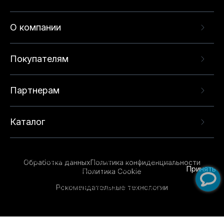
О компании
Покупателям
Партнерам
Каталог
Данный веб-сайт использует cookie-файлы и
рекомендательные технологии в целях
предоставления вам лучшего пользовательского
опыта на нашем сайте. Продолжая использовать
Обработка данных
Политика конфиденциальности
данный сайт, вы соглашаетесь с использованием
Принять
Политика Cookie
нами
cookie-файлов
и рекомендательных
Рекомендательные технологии
технологий. Для получения дополнительной
информации см.
Условия предоставления
рекомендательных технологий
.