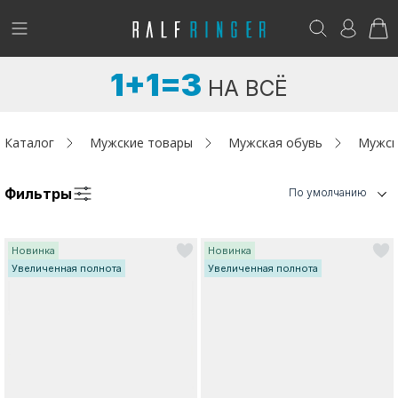
!
Возникли вопросы? -
club@ralf.ru
1+1=3
НА ВСЁ
Новинки
Женщинам
Каталог
Мужские товары
Мужская обувь
Мужск
Мужчинам
Фильтры
По умолчанию
Детям
Новинка
Новинка
Капсула
Увеличенная полнота
Увеличенная полнота
Аутлет
Акции / Новости
Адреса магазинов