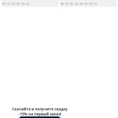
40, 41, 42, 43, 44, 45
40, 41, 42, 43, 44, 45, 46, 47
Скачайте и получите скидку
-15% на первый заказ!