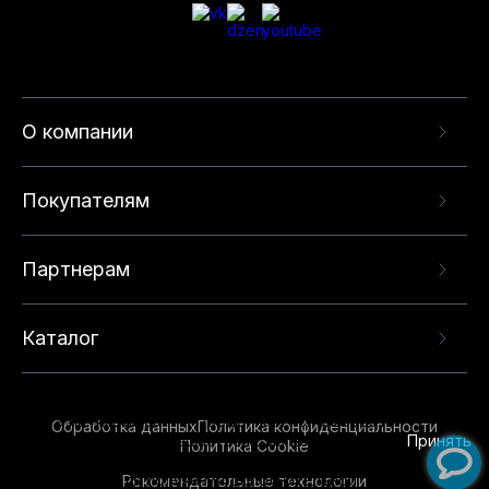
О компании
Покупателям
Партнерам
Каталог
Данный веб-сайт использует cookie-файлы и
рекомендательные технологии в целях
предоставления вам лучшего пользовательского
опыта на нашем сайте. Продолжая использовать
Обработка данных
Политика конфиденциальности
данный сайт, вы соглашаетесь с использованием
Принять
Политика Cookie
нами
cookie-файлов
и рекомендательных
Рекомендательные технологии
технологий. Для получения дополнительной