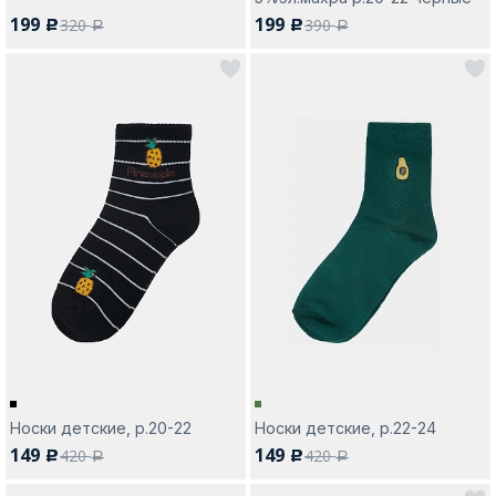
199
199
320
390
c
c
a
a
Носки детские, р.20-22
Носки детские, р.22-24
149
149
420
420
c
c
a
a