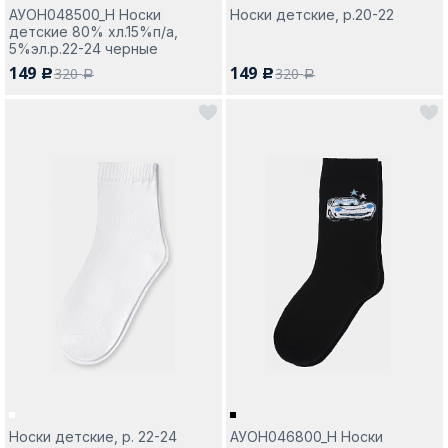
АУОН048500_Н Носки
Носки детские, р.20-22
детские 80% хл.15%п/а,
5%эл.р.22-24 черные
149
149
320
320
c
c
a
a
Носки детские, р. 22-24
АУОН046800_Н Носки