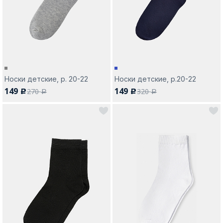
Москва
Носки детские, р. 20-22
Носки детские, р.20-22
149
149
270
320
c
c
Да, все верно
Изменить город
a
a
О компании
Покупателям