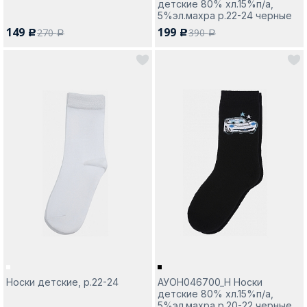
детские 80% хл.15%п/а,
5%эл.махра р.22-24 черные
149
199
270
390
c
c
a
a
Носки детские, р.22-24
АУОН046700_Н Носки
детские 80% хл.15%п/а,
5%эл.махра р.20-22 черные