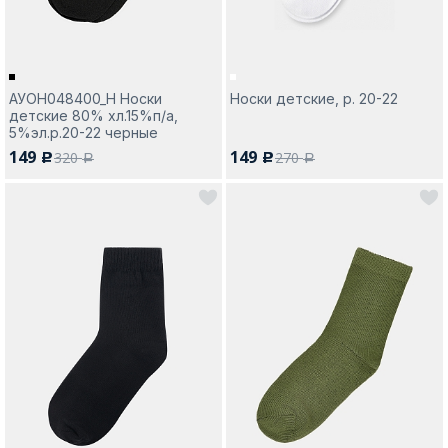
АУОН048400_Н Носки
Носки детские, р. 20-22
детские 80% хл.15%п/а,
5%эл.р.20-22 черные
149
149
320
270
c
c
a
a