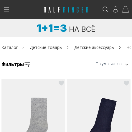
!
Возникли вопросы? -
club@ralf.ru
1+1=3
НА ВСЁ
Новинки
Женщинам
Каталог
Детские товары
Детские аксессуары
Но
Мужчинам
Фильтры
По умолчанию
Детям
Капсула
Аутлет
Акции / Новости
Адреса магазинов