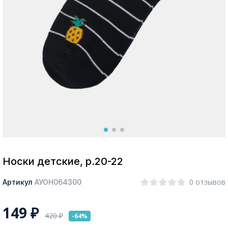
Москва
Да, все верно
Изменить город
О компании
Покупателям
Носки детские, р.20-22
0 отзывов
Артикул
АУОН064300
149
₽
420
₽
-64%