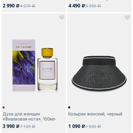
2 990
4 490
4 270
8 550
c
c
a
a
Духи для женщин
Козырек женский, черный
«Фиалковая нота», 100мл
3 990
1 090
7 120
1 820
c
c
a
a