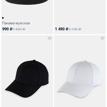
Панама мужская
990
1 490
1 650
2 130
c
c
a
a
Москва
Да, все верно
Изменить город
О компании
Покупателям