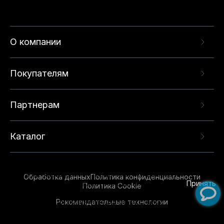
О компании
Покупателям
Партнерам
Каталог
Данный веб-сайт использует cookie-файлы и
рекомендательные технологии в целях
предоставления вам лучшего пользовательского
опыта на нашем сайте. Продолжая использовать
Обработка данных
Политика конфиденциальности
данный сайт, вы соглашаетесь с использованием
Принять
Политика Cookie
нами
cookie-файлов
и рекомендательных
Рекомендательные технологии
технологий. Для получения дополнительной
информации см.
Условия предоставления
рекомендательных технологий
.