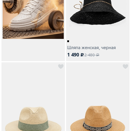
Шляпа женская, черная
1 490
2 480
c
a