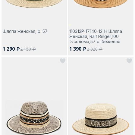
Шляпа женская, р. 57
110312P-17140-12_Н Шляпа
женская, Ralf Ringer,100
%солома,57 р.,бежевая
1 290
1 390
2 150
2 320
c
c
a
a