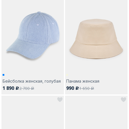
Бейсболка женская, голубая
Панама женская
1 890
990
2 700
1 650
c
c
a
a