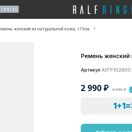
емень женский из натуральной кожи, 115см
Ремень женский 
Артикул
АУГР102800
2 990
₽
4 980
₽
1+1