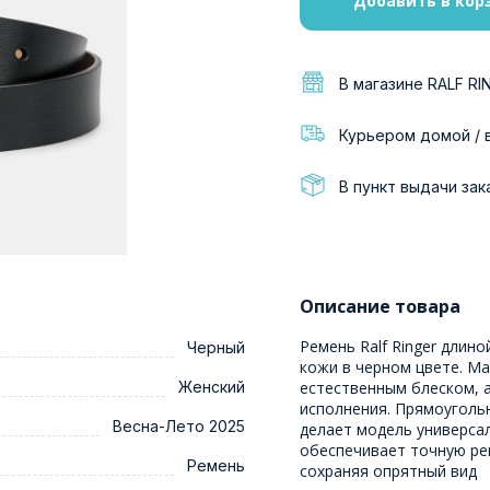
Добавить в кор
В магазине RALF RI
Курьером домой / 
В пункт выдачи зак
Описание товара
Ремень Ralf Ringer длин
Черный
кожи в черном цвете. Ма
Женский
естественным блеском, 
исполнения. Прямоуголь
Весна-Лето 2025
делает модель универса
обеспечивает точную рег
Ремень
сохраняя опрятный вид