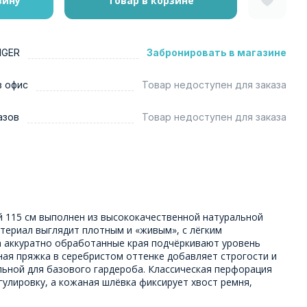
зину
Товар в корзине
NGER
Забронировать в магазине
в офис
Товар недоступен для заказа
азов
Товар недоступен для заказа
ой 115 см выполнен из высококачественной натуральной
териал выглядит плотным и «живым», с лёгким
а аккуратно обработанные края подчёркивают уровень
ная пряжка в серебристом оттенке добавляет строгости и
льной для базового гардероба. Классическая перфорация
улировку, а кожаная шлёвка фиксирует хвост ремня,