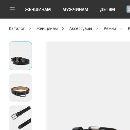
!
ЖЕНЩИНАМ
МУЖЧИНАМ
ДЕТЯМ
Каталог
Женщинам
Аксессуары
Ремни
Р
Новинки
Да, все верно
Изменить город
Женщинам
Мужчинам
Детям
Капсула
Аутлет
Акции / Новости
Адреса магазинов