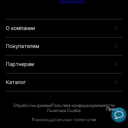
О компании
Покупателям
Партнерам
Каталог
Данный веб-сайт использует cookie-файлы и
рекомендательные технологии в целях
предоставления вам лучшего пользовательского
опыта на нашем сайте. Продолжая использовать
Обработка данных
Политика конфиденциальности
данный сайт, вы соглашаетесь с использованием
Принять
Политика Cookie
нами
cookie-файлов
и рекомендательных
Рекомендательные технологии
технологий. Для получения дополнительной
информации см.
Условия предоставления