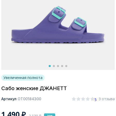
Москва
Да, все верно
Изменить город
О компании
Увеличенная полнота
Покупателям
Сабо женские ДЖАНЕТТ
3 отзыва
Артикул
ОТ00184300
5
1 490
₽
2 130
₽