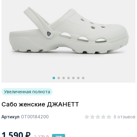
Москва
Да, все верно
Изменить город
О компании
Увеличенная полнота
Покупателям
Сабо женские ДЖАНЕТТ
0 отзывов
Артикул
ОТ00184200
1 590
₽
2 270
₽