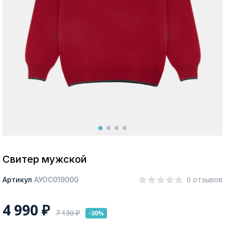
Москва
Да, все верно
Изменить город
О компании
Покупателям
Свитер мужской
0 отзывов
Артикул
АУОС019000
4 990
₽
7 130
₽
-30%