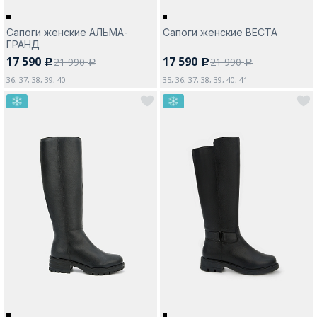
Сапоги женские АЛЬМА-
Сапоги женские ВЕСТА
ГРАНД
17 590
17 590
21 990
21 990
c
c
a
a
36, 37, 38, 39, 40
35, 36, 37, 38, 39, 40, 41