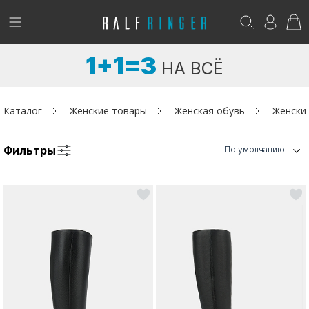
!
Возникли вопросы? -
club@ralf.ru
1+1=3
НА ВСЁ
Новинки
Женщинам
Каталог
Женские товары
Женская обувь
Женски
Мужчинам
Фильтры
По умолчанию
Детям
Капсула
Аутлет
Акции / Новости
Адреса магазинов