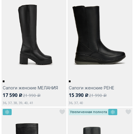
Сапоги женские МЕЛАНИЯ
Сапоги женские РЕНЕ
17 590
15 390
21 990
21 990
c
c
a
a
36, 37, 38, 39, 40, 41
36, 37, 40
Увеличенная полнота