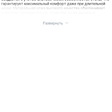
гарантирует максимальный комфорт даже при длительной
носке. Натуральная кожа высокого качества обеспечивает
отличную терморегуляцию, позволяя ногам дышать и
оставаться в комфорте весь день. Ральф Рингер – это
гарантия качества каждой пары обуви. Мы используем только
Развернуть
проверенные материалы и современные технологии
производства. Прочная подошва с антискользящим
протектором, надежная фурнитура, аккуратные швы – каждая
деталь продумана до мелочей. В нашем ассортименте вы
найдете:
Классические сапоги на среднем каблуке для офиса и
деловых встреч
Зимние утепленные модели с натуральным мехом
Демисезонные варианты для осени и весны
Сапоги на платформе и танкетке
Модели с декоративными элементами и эксклюзивным
дизайном. Воспользуйтесь бесплатной доставкой по РФ в
интернет-магазине. Быстрая отправка и надежная упаковка
гарантируют, что ваши новые сапоги прибудут в идеальном
состоянии.