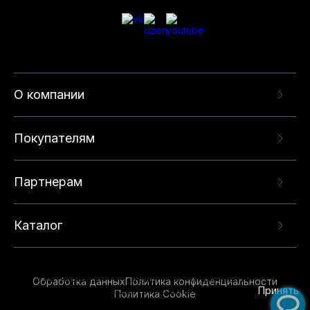
О компании
Покупателям
Партнерам
Каталог
Данный веб-сайт использует cookie-файлы и
рекомендательные технологии в целях
предоставления вам лучшего пользовательского
опыта на нашем сайте. Продолжая использовать
Обработка данных
Политика конфиденциальности
данный сайт, вы соглашаетесь с использованием
Принять
Политика Cookie
нами
cookie-файлов
и рекомендательных