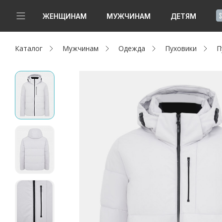
!
ЖЕНЩИНАМ
МУЖЧИНАМ
ДЕТЯМ
Каталог
Мужчинам
Одежда
Пуховики
П
Новинки
Да, все верно
Изменить город
Женщинам
Мужчинам
Детям
Капсула
Аутлет
Акции / Новости
Адреса магазинов