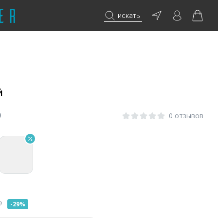
искать
й
0
0 отзывов
₽
-29%