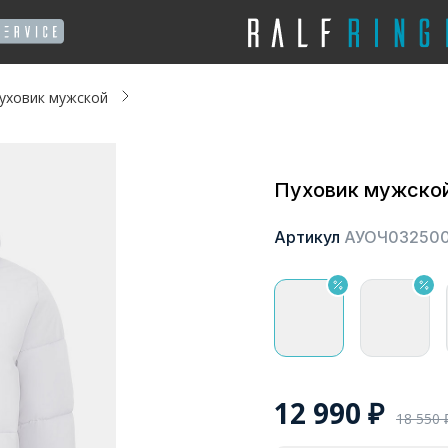
уховик мужской
Пуховик мужско
Артикул
АУОЧ03250
12 990
₽
18 550