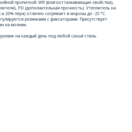
тройной пропиткой: WR (влагоотталкивающие свойства),
плителя), PD (дополнительная прочность). Утеплитель на
 и 20% пера) отлично согревает в морозы до -25 °C.
улируются резинками с фиксаторами. Присутствует
ан на молнии.
уховик на каждый день под любой casual стиль.