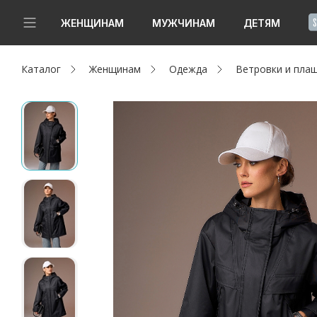
!
ЖЕНЩИНАМ
МУЖЧИНАМ
ДЕТЯМ
Каталог
Женщинам
Одежда
Ветровки и пла
Новинки
Да, все верно
Изменить город
Женщинам
Мужчинам
Детям
Капсула
Аутлет
Акции / Новости
Адреса магазинов