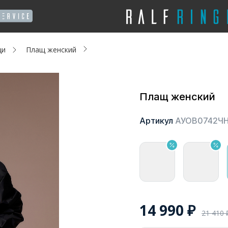
щи
Плащ женский
Плащ женский
Артикул
АУОВ0742Ч
14 990
₽
21 410