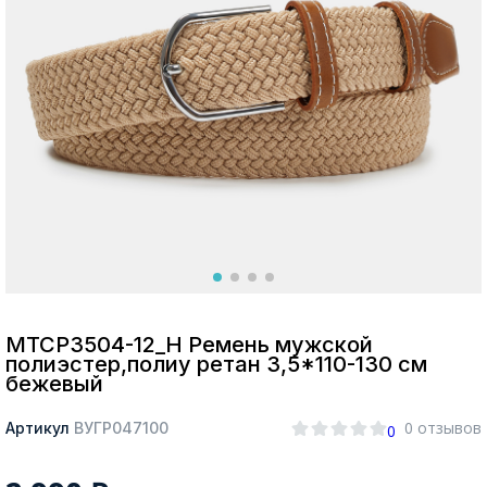
Москва
Да, все верно
Изменить город
О компании
Покупателям
MTCP3504-12_Н Ремень мужской
полиэстер,полиу ретан 3,5*110-130 см
бежевый
0 отзывов
Артикул
ВУГР047100
0