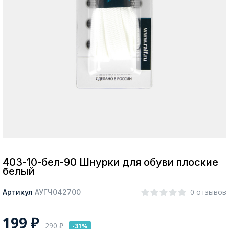
Москва
Да, все верно
Изменить город
О компании
Покупателям
403-10-бел-90 Шнурки для обуви плоские
белый
0 отзывов
Артикул
АУГЧ042700
199
₽
290
₽
-31%