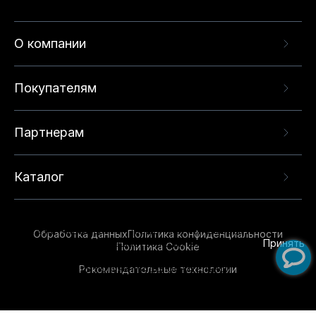
О компании
Покупателям
Партнерам
Каталог
Данный веб-сайт использует cookie-файлы и
рекомендательные технологии в целях
предоставления вам лучшего пользовательского
опыта на нашем сайте. Продолжая использовать
Обработка данных
Политика конфиденциальности
данный сайт, вы соглашаетесь с использованием
Принять
Политика Cookie
нами
cookie-файлов
и рекомендательных
Рекомендательные технологии
технологий. Для получения дополнительной
информации см.
Условия предоставления
рекомендательных технологий
.