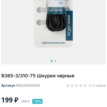
Москва
Да, все верно
Изменить город
О компании
Покупателям
В365-3/310-75 Шнурки черные
0 отзывов
Артикул
МШ00003900
199
₽
290
₽
-31%