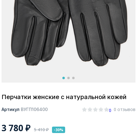
Москва
Да, все верно
Изменить город
О компании
Покупателям
Перчатки женские с натуральной кожей
0 отзывов
Артикул
ВУГП106400
0
3 780
₽
5 410
₽
-30%