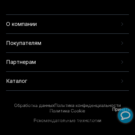
О компании
Покупателям
Партнерам
Каталог
Данный веб-сайт использует cookie-файлы и
рекомендательные технологии в целях
предоставления вам лучшего пользовательского
опыта на нашем сайте. Продолжая использовать
Обработка данных
Политика конфиденциальности
данный сайт, вы соглашаетесь с использованием
Принять
Политика Cookie
нами
cookie-файлов
и рекомендательных
Рекомендательные технологии
технологий. Для получения дополнительной
информации см.
Условия предоставления
рекомендательных технологий
.