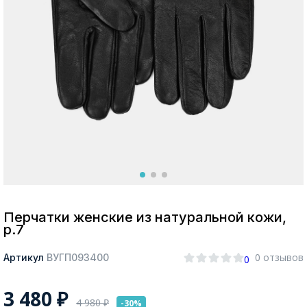
Москва
Да, все верно
Изменить город
О компании
Покупателям
Перчатки женские из натуральной кожи,
р.7
0 отзывов
Артикул
ВУГП093400
0
3 480
₽
4 980
₽
-30%