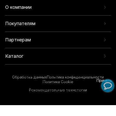
О компании
Покупателям
Партнерам
Каталог
Данный веб-сайт использует cookie-файлы и
рекомендательные технологии в целях
предоставления вам лучшего пользовательского
опыта на нашем сайте. Продолжая использовать
Обработка данных
Политика конфиденциальности
данный сайт, вы соглашаетесь с использованием
Принять
Политика Cookie
нами
cookie-файлов
и рекомендательных
Рекомендательные технологии
технологий. Для получения дополнительной
информации см.
Условия предоставления
рекомендательных технологий
.