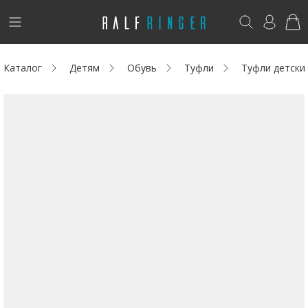
!
Возникли вопросы? -
club@ralf.ru
Каталог
Детям
Обувь
Туфли
Туфли детск
Новинки
Женщинам
Мужчинам
Детям
Капсула
Аутлет
Акции / Новости
Адреса магазинов