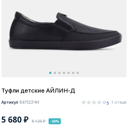
Москва
Да, все верно
Изменить город
О компании
Покупателям
Туфли детские АЙЛИН-Д
1 отзыв
Артикул
641122ЧН
5
5 680
₽
8 120
₽
-30%