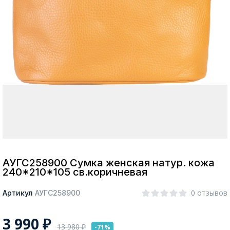
Москва
Да, все верно
Изменить город
О компании
Покупателям
АУГС258900 Сумка женская натур. кожа
240*210*105 св.коричневая
0 отзывов
Артикул
АУГС258900
3 990
₽
13 980
₽
-71%