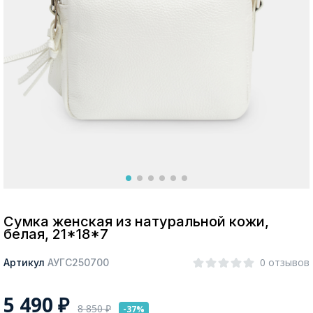
Москва
Да, все верно
Изменить город
О компании
Покупателям
Сумка женская из натуральной кожи,
белая, 21*18*7
0 отзывов
Артикул
АУГС250700
5 490
₽
8 850
₽
-37%