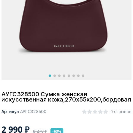
Москва
Да, все верно
Изменить город
О компании
Покупателям
АУГС328500 Сумка женская
искусственная кожа,270х55х200,бордовая
0 отзывов
Артикул
АУГС328500
2 990
₽
8 270
₽
-63%