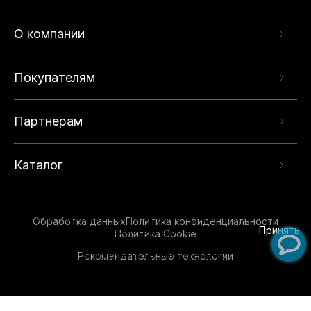
О компании
Покупателям
Партнерам
Каталог
Данный веб-сайт использует cookie-файлы и
рекомендательные технологии в целях
предоставления вам лучшего пользовательского
опыта на нашем сайте. Продолжая использовать
Обработка данных
Политика конфиденциальности
данный сайт, вы соглашаетесь с использованием
Принять
Политика Cookie
нами
cookie-файлов
и рекомендательных
Рекомендательные технологии
технологий. Для получения дополнительной
информации см.
Условия предоставления
рекомендательных технологий
.