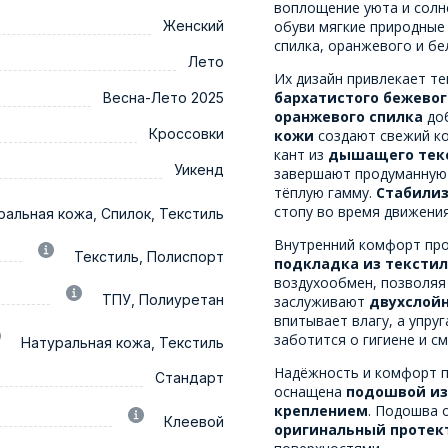
воплощение уюта и солне
Женский
обуви мягкие природные
спилка, оранжевого и б
Лето
Их дизайн привлекает те
бархатистого бежевог
Весна-Лето 2025
оранжевого спилка
доб
Кроссовки
кожи
создают свежий ко
кант из
дышащего текс
Уикенд
завершают продуманную
тёплую гамму.
Стабилиз
стопу во время движения
ральная кожа, Спилок, Текстиль
Внутренний комфорт про
Текстиль, Полиспорт
подкладка из текстил
воздухообмен, позволяя
ТПУ, Полиуретан
заслуживают
двухслой
впитывает влагу, а упру
заботится о гигиене и с
Натуральная кожа, Текстиль
Надёжность и комфорт п
Стандарт
оснащена
подошвой из
креплением
. Подошва 
Клеевой
оригинальный протек