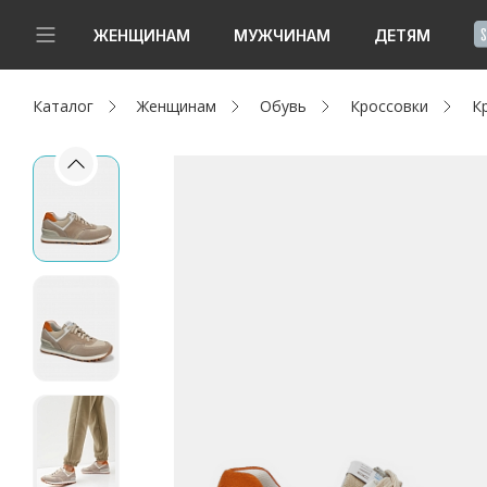
!
ЖЕНЩИНАМ
МУЖЧИНАМ
ДЕТЯМ
Каталог
Женщинам
Обувь
Кроссовки
К
Новинки
Да, все верно
Изменить город
Женщинам
Мужчинам
Детям
Капсула
Аутлет
Акции / Новости
Адреса магазинов