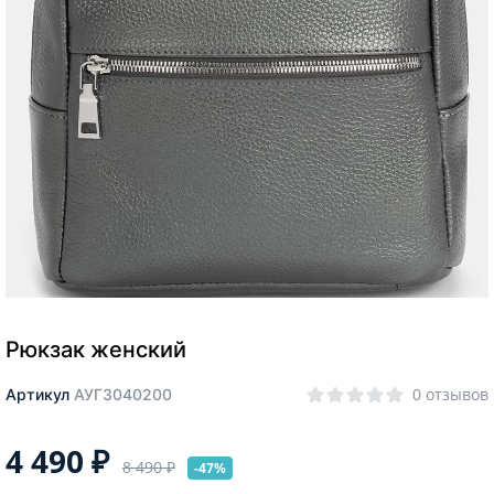
Москва
Да, все верно
Изменить город
О компании
Покупателям
Рюкзак женский
0 отзывов
Артикул
АУГЗ040200
4 490
₽
8 490
₽
-47%